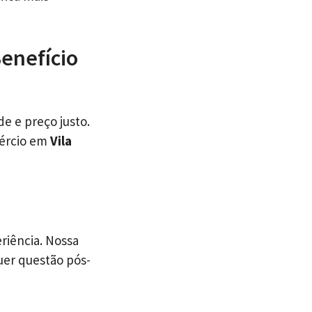
Benefício
e e preço justo.
mércio em
Vila
riência. Nossa
uer questão pós-