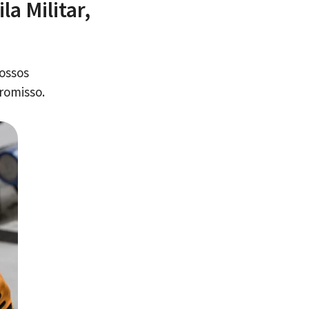
a Militar,
nossos
romisso.