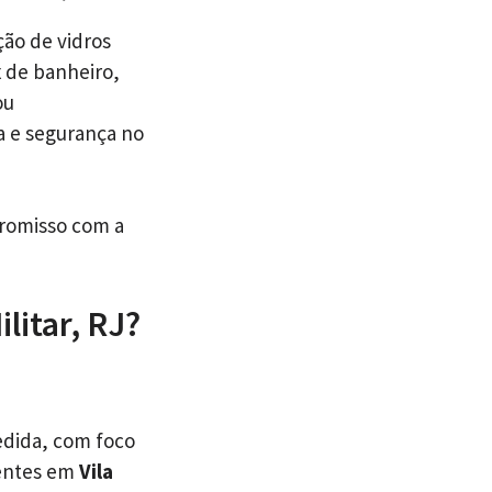
ção de vidros
x de banheiro,
ou
a e segurança no
promisso com a
litar, RJ?
edida, com foco
ientes em
Vila