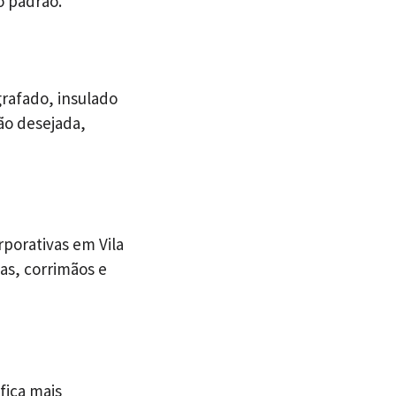
o padrão.
rafado, insulado
ão desejada,
porativas em Vila
das, corrimãos e
fica mais