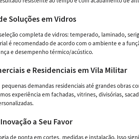
esultado resistente ao tempo e com acabamento de alt
de Soluções em Vidros
leção completa de vidros: temperado, laminado, serig
rial é recomendado de acordo com o ambiente e a funç
ança e desempenho térmico/acústico.
rciais e Residenciais em Vila Militar
pequenas demandas residenciais até grandes obras cor
Temos experiência em fachadas, vitrines, divisórias, saca
ersonalizadas.
 Inovação a Seu Favor
gia de ponta em cortes, medidas e instalação. Isso signi