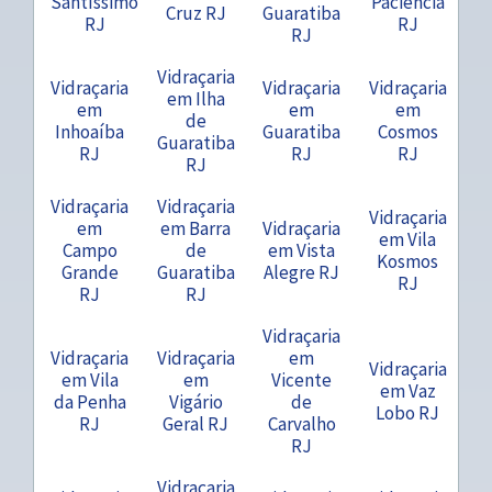
Santíssimo
Paciência
Cruz RJ
Guaratiba
RJ
RJ
RJ
Vidraçaria
Vidraçaria
Vidraçaria
Vidraçaria
em Ilha
em
em
em
de
Inhoaíba
Guaratiba
Cosmos
Guaratiba
RJ
RJ
RJ
RJ
Vidraçaria
Vidraçaria
Vidraçaria
em
em Barra
Vidraçaria
em Vila
Campo
de
em Vista
Kosmos
Grande
Guaratiba
Alegre RJ
RJ
RJ
RJ
Vidraçaria
Vidraçaria
Vidraçaria
em
Vidraçaria
em Vila
em
Vicente
em Vaz
da Penha
Vigário
de
Lobo RJ
RJ
Geral RJ
Carvalho
RJ
Vidraçaria