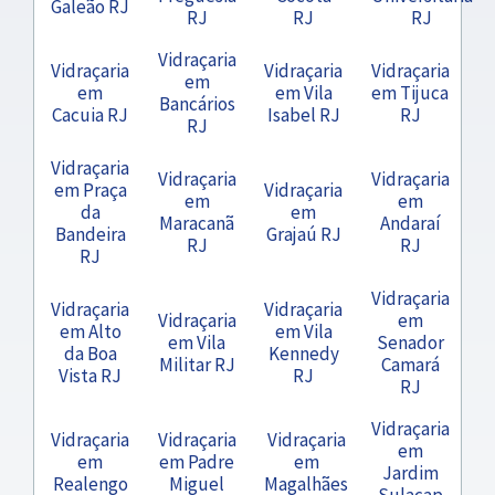
Galeão RJ
RJ
RJ
RJ
Vidraçaria
Vidraçaria
Vidraçaria
Vidraçaria
em
em
em Vila
em Tijuca
Bancários
Cacuia RJ
Isabel RJ
RJ
RJ
Vidraçaria
Vidraçaria
Vidraçaria
em Praça
Vidraçaria
em
em
da
em
Maracanã
Andaraí
Bandeira
Grajaú RJ
RJ
RJ
RJ
Vidraçaria
Vidraçaria
Vidraçaria
Vidraçaria
em
em Alto
em Vila
em Vila
Senador
da Boa
Kennedy
Militar RJ
Camará
Vista RJ
RJ
RJ
Vidraçaria
Vidraçaria
Vidraçaria
Vidraçaria
em
em
em Padre
em
Jardim
Realengo
Miguel
Magalhães
Sulacap