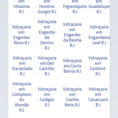
em
em
em
em
Inhaúma
Honório
Higienópolis
Guadalupe
RJ
Gurgel RJ
RJ
RJ
Vidraçaria
Vidraçaria
Vidraçaria
em
Vidraçaria
em
em
Engenho
em
Engenho
Engenho
de
Engenheiro
da Rainha
Novo RJ
Dentro
Leal RJ
RJ
RJ
Vidraçaria
Vidraçaria
Vidraçaria
Vidraçaria
em
em Del
em
em Costa
Encantado
Castilho
Cordovil
Barros RJ
RJ
RJ
RJ
Vidraçaria
em
Vidraçaria
Vidraçaria
Vidraçaria
Complexo
em
em
em
do
Colégio
Coelho
Cavalcanti
Alemão
RJ
Neto RJ
RJ
RJ