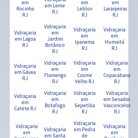
em
em
em
em Leme
Rocinha
Leblon
Laranjeiras
RJ
RJ
RJ
RJ
Vidraçaria
Vidraçaria
Vidraçaria
Vidraçaria
em
em
em
em Lagoa
Jardim
Ipanema
Humaitá
RJ
Botânico
RJ
RJ
RJ
Vidraçaria
Vidraçaria
Vidraçaria
Vidraçaria
em
em
em
em Gávea
Flamengo
Cosme
Copacabana
RJ
RJ
Velho RJ
RJ
Vidraçaria
Vidraçaria
Vidraçaria
Vidraçaria
em
em
em Senador
em
Botafogo
Sepetiba
Vasconcelos
Catete RJ
RJ
RJ
RJ
Vidraçaria
Vidraçaria
Vidraçaria
Vidraçaria
em Pedra
em
em
em Santa
de