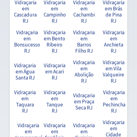
Vidraçaria
Vidraçaria
Vidraçaria
Vidraçaria
em
em
em
em Brás
Cascadura
Campinho
Cachambi
de Pina
RJ
RJ
RJ
RJ
Vidraçaria
Vidraçaria
Vidraçaria
Vidraçaria
em
em Bento
em
em
Bonsucesso
Ribeiro
Barros
Anchieta
RJ
RJ
Filho RJ
RJ
Vidraçaria
Vidraçaria
Vidraçaria
Vidraçaria
em
em Vila
em Água
em Acari
Abolição
Valqueire
Santa RJ
RJ
RJ
RJ
Vidraçaria
Vidraçaria
Vidraçaria
Vidraçaria
em
em
em
em Praça
Taquara
Tanque
Pechincha
Seca RJ
RJ
RJ
RJ
Vidraçaria
Vidraçaria
Vidraçaria
Vidraçaria
em
em
em
em
Cidade