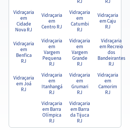
RJ
RJ
Vidraçaria
Vidraçaria
Vidraçaria
Vidraçaria
em
em
em
em Caju
Cidade
Catumbi
Centro RJ
RJ
Nova RJ
RJ
Vidraçaria
Vidraçaria
Vidraçaria
Vidraçaria
em
em
em Recreio
em
Vargem
Vargem
dos
Benfica
Pequena
Grande
Bandeirantes
RJ
RJ
RJ
RJ
Vidraçaria
Vidraçaria
Vidraçaria
Vidraçaria
em
em
em
em Joá
Itanhangá
Grumari
Camorim
RJ
RJ
RJ
RJ
Vidraçaria
Vidraçaria
em Barra
em Barra
Olímpica
da Tijuca
RJ
RJ