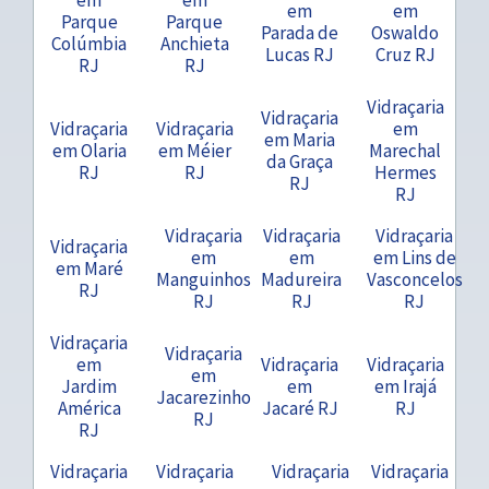
em
em
Parque
Parque
Parada de
Oswaldo
Colúmbia
Anchieta
Lucas RJ
Cruz RJ
RJ
RJ
Vidraçaria
Vidraçaria
Vidraçaria
Vidraçaria
em
em Maria
em Olaria
em Méier
Marechal
da Graça
RJ
RJ
Hermes
RJ
RJ
Vidraçaria
Vidraçaria
Vidraçaria
Vidraçaria
em
em
em Lins de
em Maré
Manguinhos
Madureira
Vasconcelos
RJ
RJ
RJ
RJ
Vidraçaria
Vidraçaria
em
Vidraçaria
Vidraçaria
em
Jardim
em
em Irajá
Jacarezinho
América
Jacaré RJ
RJ
RJ
RJ
Vidraçaria
Vidraçaria
Vidraçaria
Vidraçaria