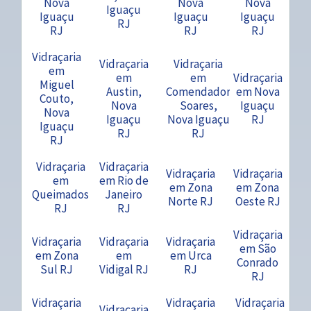
Nova
Nova
Nova
Iguaçu
Iguaçu
Iguaçu
Iguaçu
RJ
RJ
RJ
RJ
Vidraçaria
Vidraçaria
Vidraçaria
em
em
em
Vidraçaria
Miguel
Austin,
Comendador
em Nova
Couto,
Nova
Soares,
Iguaçu
Nova
Iguaçu
Nova Iguaçu
RJ
Iguaçu
RJ
RJ
RJ
Vidraçaria
Vidraçaria
Vidraçaria
Vidraçaria
em
em Rio de
em Zona
em Zona
Queimados
Janeiro
Norte RJ
Oeste RJ
RJ
RJ
Vidraçaria
Vidraçaria
Vidraçaria
Vidraçaria
em São
em Zona
em
em Urca
Conrado
Sul RJ
Vidigal RJ
RJ
RJ
Vidraçaria
Vidraçaria
Vidraçaria
Vidraçaria