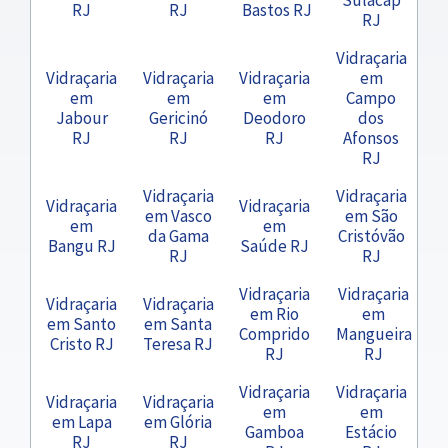
RJ
RJ
Bastos RJ
RJ
Vidraçaria
Vidraçaria
Vidraçaria
Vidraçaria
em
em
em
em
Campo
Jabour
Gericinó
Deodoro
dos
RJ
RJ
RJ
Afonsos
RJ
Vidraçaria
Vidraçaria
Vidraçaria
Vidraçaria
em Vasco
em São
em
em
da Gama
Cristóvão
Bangu RJ
Saúde RJ
RJ
RJ
Vidraçaria
Vidraçaria
Vidraçaria
Vidraçaria
em Rio
em
em Santo
em Santa
Comprido
Mangueira
Cristo RJ
Teresa RJ
RJ
RJ
Vidraçaria
Vidraçaria
Vidraçaria
Vidraçaria
em
em
em Lapa
em Glória
Gamboa
Estácio
RJ
RJ