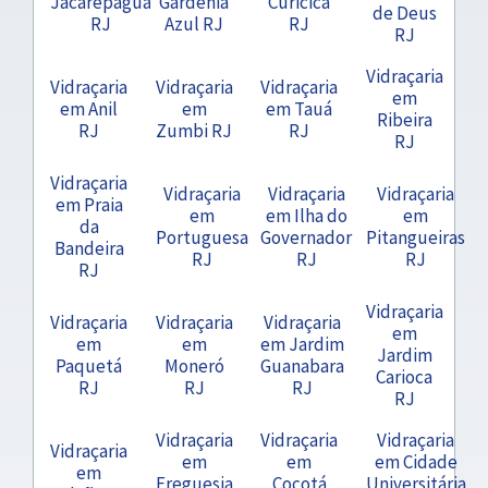
Jacarepaguá
Gardênia
Curicica
de Deus
RJ
Azul RJ
RJ
RJ
Vidraçaria
Vidraçaria
Vidraçaria
Vidraçaria
em
em Anil
em
em Tauá
Ribeira
RJ
Zumbi RJ
RJ
RJ
Vidraçaria
Vidraçaria
Vidraçaria
Vidraçaria
em Praia
em
em Ilha do
em
da
Portuguesa
Governador
Pitangueiras
Bandeira
RJ
RJ
RJ
RJ
Vidraçaria
Vidraçaria
Vidraçaria
Vidraçaria
em
em
em
em Jardim
Jardim
Paquetá
Moneró
Guanabara
Carioca
RJ
RJ
RJ
RJ
Vidraçaria
Vidraçaria
Vidraçaria
Vidraçaria
em
em
em Cidade
em
Freguesia
Cocotá
Universitária