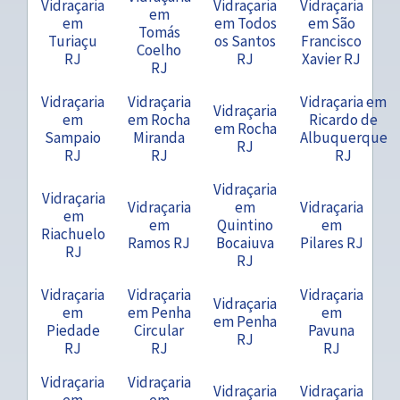
Vidraçaria
Vidraçaria
Vidraçaria
em
em
em Todos
em São
Tomás
Turiaçu
os Santos
Francisco
Coelho
RJ
RJ
Xavier RJ
RJ
Vidraçaria
Vidraçaria
Vidraçaria em
Vidraçaria
em
em Rocha
Ricardo de
em Rocha
Sampaio
Miranda
Albuquerque
RJ
RJ
RJ
RJ
Vidraçaria
Vidraçaria
Vidraçaria
em
Vidraçaria
em
em
Quintino
em
Riachuelo
Ramos RJ
Bocaiuva
Pilares RJ
RJ
RJ
Vidraçaria
Vidraçaria
Vidraçaria
Vidraçaria
em
em Penha
em
em Penha
Piedade
Circular
Pavuna
RJ
RJ
RJ
RJ
Vidraçaria
Vidraçaria
Vidraçaria
Vidraçaria
em
em