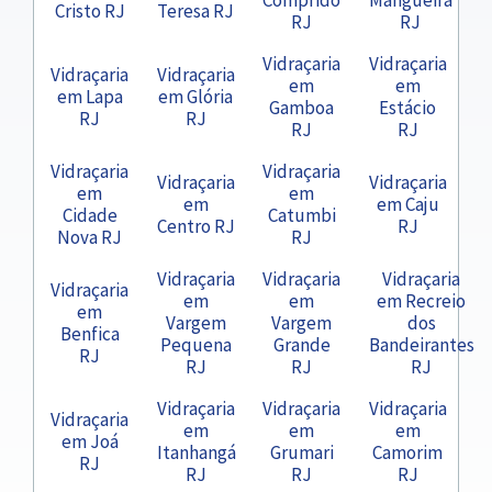
Cristo RJ
Teresa RJ
RJ
RJ
Vidraçaria
Vidraçaria
Vidraçaria
Vidraçaria
em
em
em Lapa
em Glória
Gamboa
Estácio
RJ
RJ
RJ
RJ
Vidraçaria
Vidraçaria
Vidraçaria
Vidraçaria
em
em
em
em Caju
Cidade
Catumbi
Centro RJ
RJ
Nova RJ
RJ
Vidraçaria
Vidraçaria
Vidraçaria
Vidraçaria
em
em
em Recreio
em
Vargem
Vargem
dos
Benfica
Pequena
Grande
Bandeirantes
RJ
RJ
RJ
RJ
Vidraçaria
Vidraçaria
Vidraçaria
Vidraçaria
em
em
em
em Joá
Itanhangá
Grumari
Camorim
RJ
RJ
RJ
RJ