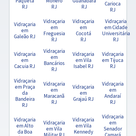
Paquetá
Moneró
Guanabara
Carioca
RJ
RJ
RJ
RJ
Vidraçaria
Vidraçaria
Vidraçaria
Vidraçaria
em
em
em Cidade
em
Freguesia
Cocotá
Universitária
Galeão RJ
RJ
RJ
RJ
Vidraçaria
Vidraçaria
Vidraçaria
Vidraçaria
em
em
em Vila
em Tijuca
Bancários
Cacuia RJ
Isabel RJ
RJ
RJ
Vidraçaria
Vidraçaria
Vidraçaria
em Praça
Vidraçaria
em
em
da
em
Maracanã
Andaraí
Bandeira
Grajaú RJ
RJ
RJ
RJ
Vidraçaria
Vidraçaria
Vidraçaria
Vidraçaria
em
em Alto
em Vila
em Vila
Senador
da Boa
Kennedy
Militar RJ
Camará