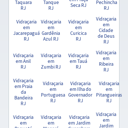
Taquara
Tanque
Pechincha
Seca RJ
RJ
RJ
RJ
Vidraçaria
Vidraçaria
Vidraçaria
Vidraçaria
em
em
em
em
Cidade
Jacarepaguá
Gardênia
Curicica
de Deus
RJ
Azul RJ
RJ
RJ
Vidraçaria
Vidraçaria
Vidraçaria
Vidraçaria
em
em Anil
em
em Tauá
Ribeira
RJ
Zumbi RJ
RJ
RJ
Vidraçaria
Vidraçaria
Vidraçaria
Vidraçaria
em Praia
em
em Ilha do
em
da
Portuguesa
Governador
Pitangueiras
Bandeira
RJ
RJ
RJ
RJ
Vidraçaria
Vidraçaria
Vidraçaria
Vidraçaria
em
em
em
em Jardim
Jardim