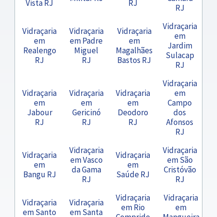
Vista RJ
RJ
RJ
Vidraçaria
Vidraçaria
Vidraçaria
Vidraçaria
em
em
em Padre
em
Jardim
Realengo
Miguel
Magalhães
Sulacap
RJ
RJ
Bastos RJ
RJ
Vidraçaria
Vidraçaria
Vidraçaria
Vidraçaria
em
em
em
em
Campo
Jabour
Gericinó
Deodoro
dos
RJ
RJ
RJ
Afonsos
RJ
Vidraçaria
Vidraçaria
Vidraçaria
Vidraçaria
em Vasco
em São
em
em
da Gama
Cristóvão
Bangu RJ
Saúde RJ
RJ
RJ
Vidraçaria
Vidraçaria
Vidraçaria
Vidraçaria
em Rio
em
em Santo
em Santa
Comprido
Mangueira