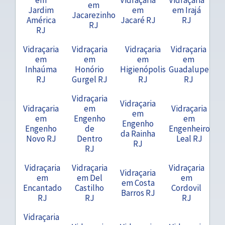
em
Jardim
em
em Irajá
Jacarezinho
América
Jacaré RJ
RJ
RJ
RJ
Vidraçaria
Vidraçaria
Vidraçaria
Vidraçaria
em
em
em
em
Inhaúma
Honório
Higienópolis
Guadalupe
RJ
Gurgel RJ
RJ
RJ
Vidraçaria
Vidraçaria
Vidraçaria
em
Vidraçaria
em
em
Engenho
em
Engenho
Engenho
de
Engenheiro
da Rainha
Novo RJ
Dentro
Leal RJ
RJ
RJ
Vidraçaria
Vidraçaria
Vidraçaria
Vidraçaria
em
em Del
em
em Costa
Encantado
Castilho
Cordovil
Barros RJ
RJ
RJ
RJ
Vidraçaria