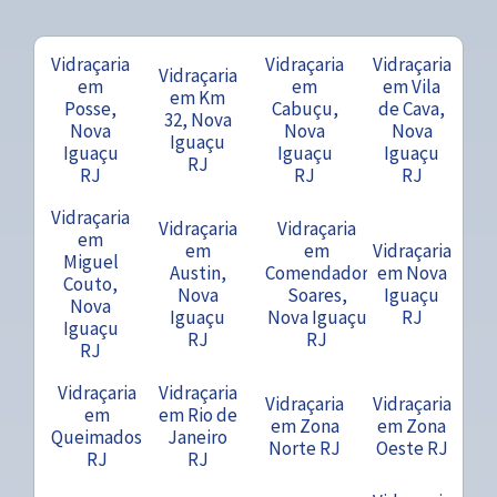
Vidraçaria
Vidraçaria
Vidraçaria
Vidraçaria
em
em
em Vila
em Km
Posse,
Cabuçu,
de Cava,
32, Nova
Nova
Nova
Nova
Iguaçu
Iguaçu
Iguaçu
Iguaçu
RJ
RJ
RJ
RJ
Vidraçaria
Vidraçaria
Vidraçaria
em
em
em
Vidraçaria
Miguel
Austin,
Comendador
em Nova
Couto,
Nova
Soares,
Iguaçu
Nova
Iguaçu
Nova Iguaçu
RJ
Iguaçu
RJ
RJ
RJ
Vidraçaria
Vidraçaria
Vidraçaria
Vidraçaria
em
em Rio de
em Zona
em Zona
Queimados
Janeiro
Norte RJ
Oeste RJ
RJ
RJ