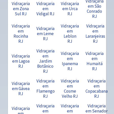
Vidraçaria
Vidraçaria
Vidraçaria
Vidraçaria
em São
em Zona
em
em Urca
Conrado
Sul RJ
Vidigal RJ
RJ
RJ
Vidraçaria
Vidraçaria
Vidraçaria
Vidraçaria
em
em
em
em Leme
Rocinha
Leblon
Laranjeiras
RJ
RJ
RJ
RJ
Vidraçaria
Vidraçaria
Vidraçaria
Vidraçaria
em
em
em
em Lagoa
Jardim
Ipanema
Humaitá
RJ
Botânico
RJ
RJ
RJ
Vidraçaria
Vidraçaria
Vidraçaria
Vidraçaria
em
em
em
em Gávea
Flamengo
Cosme
Copacabana
RJ
RJ
Velho RJ
RJ
Vidraçaria
Vidraçaria
Vidraçaria
Vidraçaria
em
em
em Senador
em