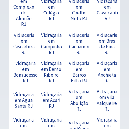
em
Vidraçaria
Vidraçaria
Vidraçaria
Complexo
em
em
em
do
Colégio
Coelho
Cavalcanti
Alemão
RJ
Neto RJ
RJ
RJ
Vidraçaria
Vidraçaria
Vidraçaria
Vidraçaria
em
em
em
em Brás
Cascadura
Campinho
Cachambi
de Pina
RJ
RJ
RJ
RJ
Vidraçaria
Vidraçaria
Vidraçaria
Vidraçaria
em
em Bento
em
em
Bonsucesso
Ribeiro
Barros
Anchieta
RJ
RJ
Filho RJ
RJ
Vidraçaria
Vidraçaria
Vidraçaria
Vidraçaria
em
em Vila
em Água
em Acari
Abolição
Valqueire
Santa RJ
RJ
RJ
RJ
Vidraçaria
Vidraçaria
Vidraçaria
Vidraçaria
em
em
em
em Praça