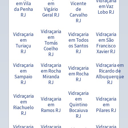
Vidraçaria
em Vila
em
Vicente
em Vaz
da Penha
Vigário
de
Lobo RJ
RJ
Geral RJ
Carvalho
RJ
Vidraçaria
Vidraçaria
Vidraçaria
Vidraçaria
em
em
em Todos
em São
Tomás
Turiaçu
os Santos
Francisco
Coelho
RJ
RJ
Xavier RJ
RJ
Vidraçaria
Vidraçaria
Vidraçaria em
Vidraçaria
em
em Rocha
Ricardo de
em Rocha
Sampaio
Miranda
Albuquerque
RJ
RJ
RJ
RJ
Vidraçaria
Vidraçaria
Vidraçaria
em
Vidraçaria
em
em
Quintino
em
Riachuelo
Ramos RJ
Bocaiuva
Pilares RJ
RJ
RJ
Vidraçaria
Vidraçaria
Vidraçaria