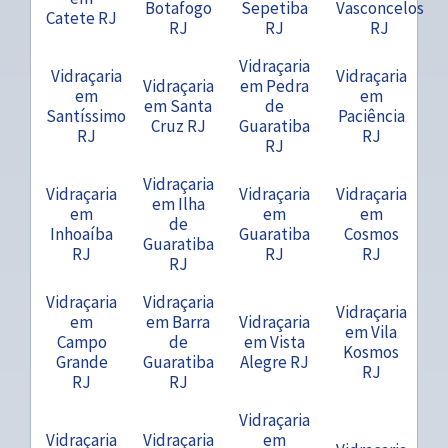
Botafogo
Sepetiba
Vasconcelos
Catete RJ
RJ
RJ
RJ
Vidraçaria
Vidraçaria
Vidraçaria
Vidraçaria
em Pedra
em
em
em Santa
de
Santíssimo
Paciência
Cruz RJ
Guaratiba
RJ
RJ
RJ
Vidraçaria
Vidraçaria
Vidraçaria
Vidraçaria
em Ilha
em
em
em
de
Inhoaíba
Guaratiba
Cosmos
Guaratiba
RJ
RJ
RJ
RJ
Vidraçaria
Vidraçaria
Vidraçaria
em
em Barra
Vidraçaria
em Vila
Campo
de
em Vista
Kosmos
Grande
Guaratiba
Alegre RJ
RJ
RJ
RJ
Vidraçaria
Vidraçaria
Vidraçaria
em