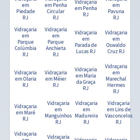
Vidraçaria
em
em Penha
em
em Penha
Piedade
Circular
Pavuna
RJ
RJ
RJ
RJ
Vidraçaria
Vidraçaria
Vidraçaria
Vidraçaria
em
em
em
em
Parque
Parque
Parada de
Oswaldo
Colúmbia
Anchieta
Lucas RJ
Cruz RJ
RJ
RJ
Vidraçaria
Vidraçaria
Vidraçaria
Vidraçaria
em
em Maria
em Olaria
em Méier
Marechal
da Graça
RJ
RJ
Hermes
RJ
RJ
Vidraçaria
Vidraçaria
Vidraçaria
Vidraçaria
em
em
em Lins de
em Maré
Manguinhos
Madureira
Vasconcelos
RJ
RJ
RJ
RJ
Vidraçaria
Vidraçaria
em
Vidraçaria
Vidraçaria