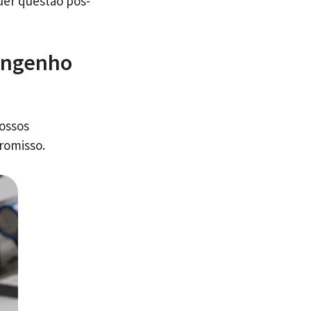
uer questão pós-
 Engenho
nossos
romisso.