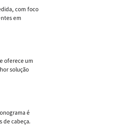
edida, com foco
entes em
pe oferece um
hor solução
ronograma é
s de cabeça.