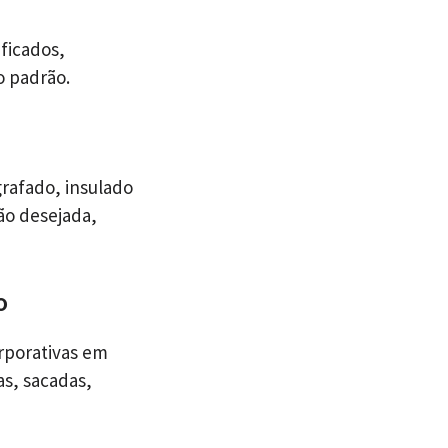
ficados,
o padrão.
rafado, insulado
ão desejada,
o
rporativas em
as, sacadas,