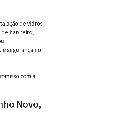
talação de vidros
x de banheiro,
ou
a e segurança no
promisso com a
enho Novo,