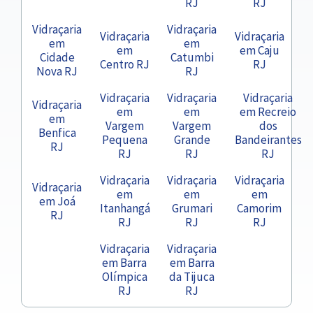
RJ
RJ
Vidraçaria
Vidraçaria
Vidraçaria
Vidraçaria
em
em
em
em Caju
Cidade
Catumbi
Centro RJ
RJ
Nova RJ
RJ
Vidraçaria
Vidraçaria
Vidraçaria
Vidraçaria
em
em
em Recreio
em
Vargem
Vargem
dos
Benfica
Pequena
Grande
Bandeirantes
RJ
RJ
RJ
RJ
Vidraçaria
Vidraçaria
Vidraçaria
Vidraçaria
em
em
em
em Joá
Itanhangá
Grumari
Camorim
RJ
RJ
RJ
RJ
Vidraçaria
Vidraçaria
em Barra
em Barra
Olímpica
da Tijuca
RJ
RJ