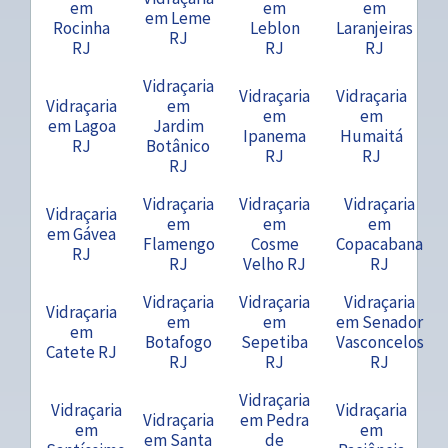
em
em
em
em Leme
Rocinha
Leblon
Laranjeiras
RJ
RJ
RJ
RJ
Vidraçaria
Vidraçaria
Vidraçaria
Vidraçaria
em
em
em
em Lagoa
Jardim
Ipanema
Humaitá
RJ
Botânico
RJ
RJ
RJ
Vidraçaria
Vidraçaria
Vidraçaria
Vidraçaria
em
em
em
em Gávea
Flamengo
Cosme
Copacabana
RJ
RJ
Velho RJ
RJ
Vidraçaria
Vidraçaria
Vidraçaria
Vidraçaria
em
em
em Senador
em
Botafogo
Sepetiba
Vasconcelos
Catete RJ
RJ
RJ
RJ
Vidraçaria
Vidraçaria
Vidraçaria
Vidraçaria
em Pedra
em
em
em Santa
de