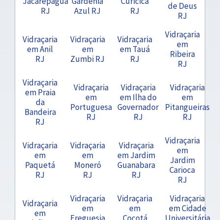
Jacarepaguá
Gardênia
Curicica
de Deus
RJ
Azul RJ
RJ
RJ
Vidraçaria
Vidraçaria
Vidraçaria
Vidraçaria
em
em Anil
em
em Tauá
Ribeira
RJ
Zumbi RJ
RJ
RJ
Vidraçaria
Vidraçaria
Vidraçaria
Vidraçaria
em Praia
em
em Ilha do
em
da
Portuguesa
Governador
Pitangueiras
Bandeira
RJ
RJ
RJ
RJ
Vidraçaria
Vidraçaria
Vidraçaria
Vidraçaria
em
em
em
em Jardim
Jardim
Paquetá
Moneró
Guanabara
Carioca
RJ
RJ
RJ
RJ
Vidraçaria
Vidraçaria
Vidraçaria
Vidraçaria
em
em
em Cidade
em
Freguesia
Cocotá
Universitária