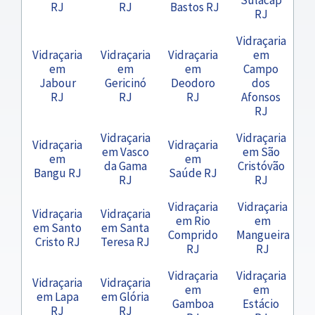
RJ
RJ
Bastos RJ
RJ
Vidraçaria
Vidraçaria
Vidraçaria
Vidraçaria
em
em
em
em
Campo
Jabour
Gericinó
Deodoro
dos
RJ
RJ
RJ
Afonsos
RJ
Vidraçaria
Vidraçaria
Vidraçaria
Vidraçaria
em Vasco
em São
em
em
da Gama
Cristóvão
Bangu RJ
Saúde RJ
RJ
RJ
Vidraçaria
Vidraçaria
Vidraçaria
Vidraçaria
em Rio
em
em Santo
em Santa
Comprido
Mangueira
Cristo RJ
Teresa RJ
RJ
RJ
Vidraçaria
Vidraçaria
Vidraçaria
Vidraçaria
em
em
em Lapa
em Glória
Gamboa
Estácio
RJ
RJ