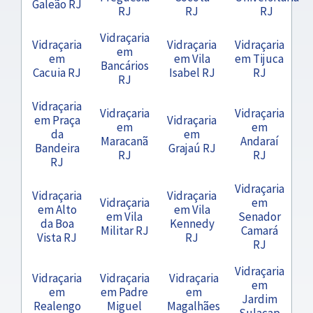
Galeão RJ
RJ
RJ
RJ
Vidraçaria
Vidraçaria
Vidraçaria
Vidraçaria
em
em
em Vila
em Tijuca
Bancários
Cacuia RJ
Isabel RJ
RJ
RJ
Vidraçaria
Vidraçaria
Vidraçaria
em Praça
Vidraçaria
em
em
da
em
Maracanã
Andaraí
Bandeira
Grajaú RJ
RJ
RJ
RJ
Vidraçaria
Vidraçaria
Vidraçaria
Vidraçaria
em
em Alto
em Vila
em Vila
Senador
da Boa
Kennedy
Militar RJ
Camará
Vista RJ
RJ
RJ
Vidraçaria
Vidraçaria
Vidraçaria
Vidraçaria
em
em
em Padre
em
Jardim
Realengo
Miguel
Magalhães
Sulacap