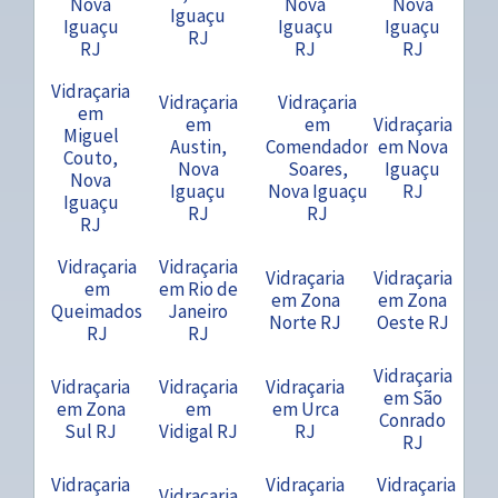
Nova
Nova
Nova
Iguaçu
Iguaçu
Iguaçu
Iguaçu
RJ
RJ
RJ
RJ
Vidraçaria
Vidraçaria
Vidraçaria
em
em
em
Vidraçaria
Miguel
Austin,
Comendador
em Nova
Couto,
Nova
Soares,
Iguaçu
Nova
Iguaçu
Nova Iguaçu
RJ
Iguaçu
RJ
RJ
RJ
Vidraçaria
Vidraçaria
Vidraçaria
Vidraçaria
em
em Rio de
em Zona
em Zona
Queimados
Janeiro
Norte RJ
Oeste RJ
RJ
RJ
Vidraçaria
Vidraçaria
Vidraçaria
Vidraçaria
em São
em Zona
em
em Urca
Conrado
Sul RJ
Vidigal RJ
RJ
RJ
Vidraçaria
Vidraçaria
Vidraçaria
Vidraçaria