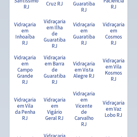
Santíssimo
Paciência
Cruz RJ
Guaratiba
RJ
RJ
RJ
Vidraçaria
Vidraçaria
Vidraçaria
Vidraçaria
em Ilha
em
em
em
de
Inhoaíba
Guaratiba
Cosmos
Guaratiba
RJ
RJ
RJ
RJ
Vidraçaria
Vidraçaria
Vidraçaria
em
em Barra
Vidraçaria
em Vila
Campo
de
em Vista
Kosmos
Grande
Guaratiba
Alegre RJ
RJ
RJ
RJ
Vidraçaria
Vidraçaria
Vidraçaria
em
Vidraçaria
em Vila
em
Vicente
em Vaz
da Penha
Vigário
de
Lobo RJ
RJ
Geral RJ
Carvalho
RJ
Vidraçaria