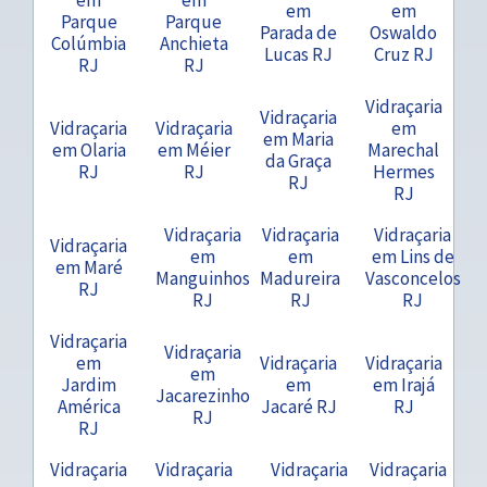
em
em
Parque
Parque
Parada de
Oswaldo
Colúmbia
Anchieta
Lucas RJ
Cruz RJ
RJ
RJ
Vidraçaria
Vidraçaria
Vidraçaria
Vidraçaria
em
em Maria
em Olaria
em Méier
Marechal
da Graça
RJ
RJ
Hermes
RJ
RJ
Vidraçaria
Vidraçaria
Vidraçaria
Vidraçaria
em
em
em Lins de
em Maré
Manguinhos
Madureira
Vasconcelos
RJ
RJ
RJ
RJ
Vidraçaria
Vidraçaria
em
Vidraçaria
Vidraçaria
em
Jardim
em
em Irajá
Jacarezinho
América
Jacaré RJ
RJ
RJ
RJ
Vidraçaria
Vidraçaria
Vidraçaria
Vidraçaria