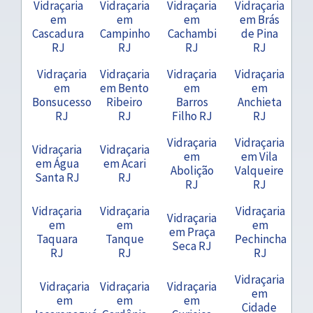
Vidraçaria
Vidraçaria
Vidraçaria
Vidraçaria
em
em
em
em Brás
Cascadura
Campinho
Cachambi
de Pina
RJ
RJ
RJ
RJ
Vidraçaria
Vidraçaria
Vidraçaria
Vidraçaria
em
em Bento
em
em
Bonsucesso
Ribeiro
Barros
Anchieta
RJ
RJ
Filho RJ
RJ
Vidraçaria
Vidraçaria
Vidraçaria
Vidraçaria
em
em Vila
em Água
em Acari
Abolição
Valqueire
Santa RJ
RJ
RJ
RJ
Vidraçaria
Vidraçaria
Vidraçaria
Vidraçaria
em
em
em
em Praça
Taquara
Tanque
Pechincha
Seca RJ
RJ
RJ
RJ
Vidraçaria
Vidraçaria
Vidraçaria
Vidraçaria
em
em
em
em
Cidade