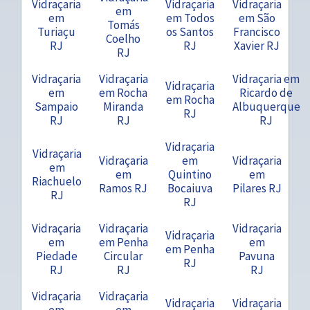
Vidraçaria
Vidraçaria
Vidraçaria
em
em
em Todos
em São
Tomás
Turiaçu
os Santos
Francisco
Coelho
RJ
RJ
Xavier RJ
RJ
Vidraçaria
Vidraçaria
Vidraçaria em
Vidraçaria
em
em Rocha
Ricardo de
em Rocha
Sampaio
Miranda
Albuquerque
RJ
RJ
RJ
RJ
Vidraçaria
Vidraçaria
Vidraçaria
em
Vidraçaria
em
em
Quintino
em
Riachuelo
Ramos RJ
Bocaiuva
Pilares RJ
RJ
RJ
Vidraçaria
Vidraçaria
Vidraçaria
Vidraçaria
em
em Penha
em
em Penha
Piedade
Circular
Pavuna
RJ
RJ
RJ
RJ
Vidraçaria
Vidraçaria
Vidraçaria
Vidraçaria
em
em