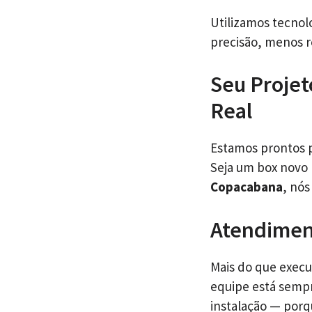
Utilizamos tecnolo
precisão, menos r
Seu Projet
Real
Estamos prontos p
Seja um box novo
Copacabana
, nós
Atendiment
Mais do que execu
equipe está sempr
instalação — porq