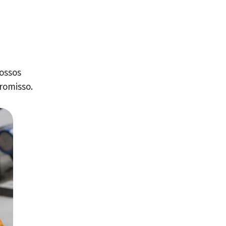
nossos
romisso.