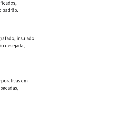
ficados,
o padrão.
rafado, insulado
ão desejada,
rporativas em
 sacadas,