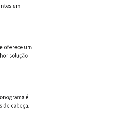
entes em
pe oferece um
hor solução
ronograma é
s de cabeça.