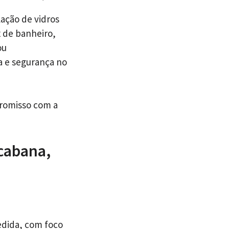
ação de vidros
x de banheiro,
ou
a e segurança no
promisso com a
cabana,
edida, com foco