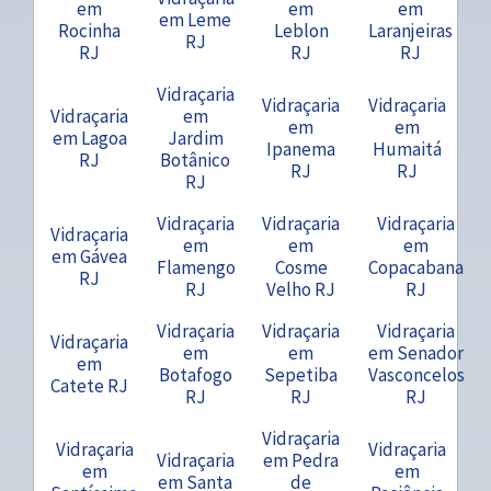
em
em
em
em Leme
Rocinha
Leblon
Laranjeiras
RJ
RJ
RJ
RJ
Vidraçaria
Vidraçaria
Vidraçaria
Vidraçaria
em
em
em
em Lagoa
Jardim
Ipanema
Humaitá
RJ
Botânico
RJ
RJ
RJ
Vidraçaria
Vidraçaria
Vidraçaria
Vidraçaria
em
em
em
em Gávea
Flamengo
Cosme
Copacabana
RJ
RJ
Velho RJ
RJ
Vidraçaria
Vidraçaria
Vidraçaria
Vidraçaria
em
em
em Senador
em
Botafogo
Sepetiba
Vasconcelos
Catete RJ
RJ
RJ
RJ
Vidraçaria
Vidraçaria
Vidraçaria
Vidraçaria
em Pedra
em
em
em Santa
de