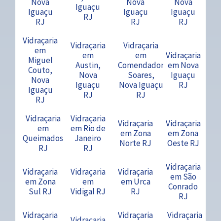
Nova
Nova
Nova
Iguaçu
Iguaçu
Iguaçu
Iguaçu
RJ
RJ
RJ
RJ
Vidraçaria
Vidraçaria
Vidraçaria
em
em
em
Vidraçaria
Miguel
Austin,
Comendador
em Nova
Couto,
Nova
Soares,
Iguaçu
Nova
Iguaçu
Nova Iguaçu
RJ
Iguaçu
RJ
RJ
RJ
Vidraçaria
Vidraçaria
Vidraçaria
Vidraçaria
em
em Rio de
em Zona
em Zona
Queimados
Janeiro
Norte RJ
Oeste RJ
RJ
RJ
Vidraçaria
Vidraçaria
Vidraçaria
Vidraçaria
em São
em Zona
em
em Urca
Conrado
Sul RJ
Vidigal RJ
RJ
RJ
Vidraçaria
Vidraçaria
Vidraçaria
Vidraçaria