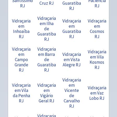
Santíssimo
Paciência
Cruz RJ
Guaratiba
RJ
RJ
RJ
Vidraçaria
Vidraçaria
Vidraçaria
Vidraçaria
em Ilha
em
em
em
de
Inhoaíba
Guaratiba
Cosmos
Guaratiba
RJ
RJ
RJ
RJ
Vidraçaria
Vidraçaria
Vidraçaria
em
em Barra
Vidraçaria
em Vila
Campo
de
em Vista
Kosmos
Grande
Guaratiba
Alegre RJ
RJ
RJ
RJ
Vidraçaria
Vidraçaria
Vidraçaria
em
Vidraçaria
em Vila
em
Vicente
em Vaz
da Penha
Vigário
de
Lobo RJ
RJ
Geral RJ
Carvalho
RJ
Vidraçaria