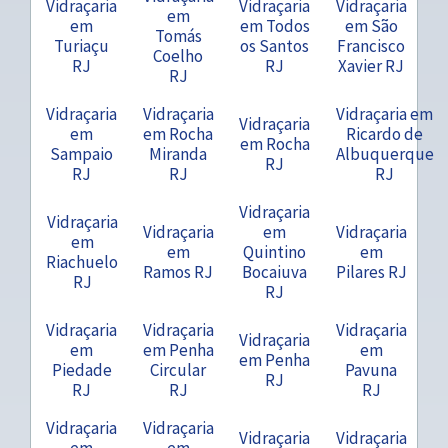
Vidraçaria
Vidraçaria
Vidraçaria
em
em
em Todos
em São
Tomás
Turiaçu
os Santos
Francisco
Coelho
RJ
RJ
Xavier RJ
RJ
Vidraçaria
Vidraçaria
Vidraçaria em
Vidraçaria
em
em Rocha
Ricardo de
em Rocha
Sampaio
Miranda
Albuquerque
RJ
RJ
RJ
RJ
Vidraçaria
Vidraçaria
Vidraçaria
em
Vidraçaria
em
em
Quintino
em
Riachuelo
Ramos RJ
Bocaiuva
Pilares RJ
RJ
RJ
Vidraçaria
Vidraçaria
Vidraçaria
Vidraçaria
em
em Penha
em
em Penha
Piedade
Circular
Pavuna
RJ
RJ
RJ
RJ
Vidraçaria
Vidraçaria
Vidraçaria
Vidraçaria
em
em