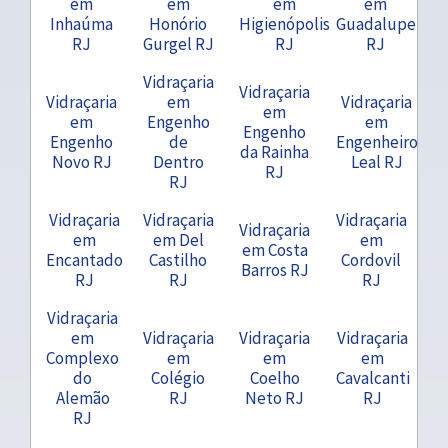
em
em
em
em
Inhaúma
Honório
Higienópolis
Guadalupe
RJ
Gurgel RJ
RJ
RJ
Vidraçaria
Vidraçaria
Vidraçaria
em
Vidraçaria
em
em
Engenho
em
Engenho
Engenho
de
Engenheiro
da Rainha
Novo RJ
Dentro
Leal RJ
RJ
RJ
Vidraçaria
Vidraçaria
Vidraçaria
Vidraçaria
em
em Del
em
em Costa
Encantado
Castilho
Cordovil
Barros RJ
RJ
RJ
RJ
Vidraçaria
em
Vidraçaria
Vidraçaria
Vidraçaria
Complexo
em
em
em
do
Colégio
Coelho
Cavalcanti
Alemão
RJ
Neto RJ
RJ
RJ