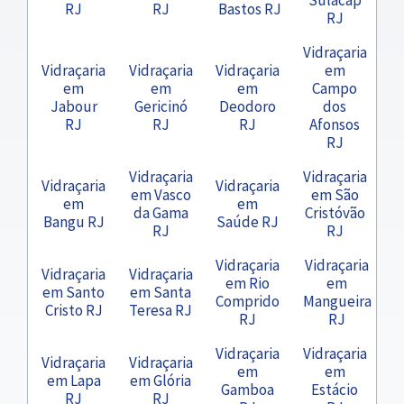
RJ
RJ
Bastos RJ
RJ
Vidraçaria
Vidraçaria
Vidraçaria
Vidraçaria
em
em
em
em
Campo
Jabour
Gericinó
Deodoro
dos
RJ
RJ
RJ
Afonsos
RJ
Vidraçaria
Vidraçaria
Vidraçaria
Vidraçaria
em Vasco
em São
em
em
da Gama
Cristóvão
Bangu RJ
Saúde RJ
RJ
RJ
Vidraçaria
Vidraçaria
Vidraçaria
Vidraçaria
em Rio
em
em Santo
em Santa
Comprido
Mangueira
Cristo RJ
Teresa RJ
RJ
RJ
Vidraçaria
Vidraçaria
Vidraçaria
Vidraçaria
em
em
em Lapa
em Glória
Gamboa
Estácio
RJ
RJ