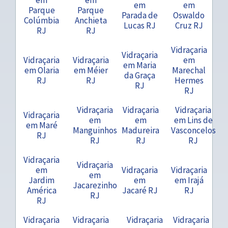
em
em
Parque
Parque
Parada de
Oswaldo
Colúmbia
Anchieta
Lucas RJ
Cruz RJ
RJ
RJ
Vidraçaria
Vidraçaria
Vidraçaria
Vidraçaria
em
em Maria
em Olaria
em Méier
Marechal
da Graça
RJ
RJ
Hermes
RJ
RJ
Vidraçaria
Vidraçaria
Vidraçaria
Vidraçaria
em
em
em Lins de
em Maré
Manguinhos
Madureira
Vasconcelos
RJ
RJ
RJ
RJ
Vidraçaria
Vidraçaria
em
Vidraçaria
Vidraçaria
em
Jardim
em
em Irajá
Jacarezinho
América
Jacaré RJ
RJ
RJ
RJ
Vidraçaria
Vidraçaria
Vidraçaria
Vidraçaria