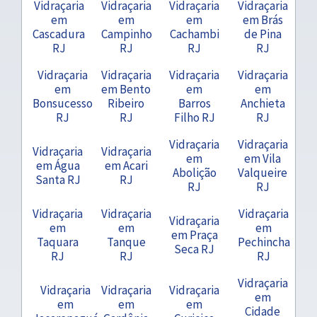
Vidraçaria
Vidraçaria
Vidraçaria
Vidraçaria
em
em
em
em Brás
Cascadura
Campinho
Cachambi
de Pina
RJ
RJ
RJ
RJ
Vidraçaria
Vidraçaria
Vidraçaria
Vidraçaria
em
em Bento
em
em
Bonsucesso
Ribeiro
Barros
Anchieta
RJ
RJ
Filho RJ
RJ
Vidraçaria
Vidraçaria
Vidraçaria
Vidraçaria
em
em Vila
em Água
em Acari
Abolição
Valqueire
Santa RJ
RJ
RJ
RJ
Vidraçaria
Vidraçaria
Vidraçaria
Vidraçaria
em
em
em
em Praça
Taquara
Tanque
Pechincha
Seca RJ
RJ
RJ
RJ
Vidraçaria
Vidraçaria
Vidraçaria
Vidraçaria
em
em
em
em
Cidade