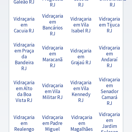
Galeão RJ
RJ
RJ
RJ
Vidraçaria
Vidraçaria
Vidraçaria
Vidraçaria
em
em
em Vila
em Tijuca
Bancários
Cacuia RJ
Isabel RJ
RJ
RJ
Vidraçaria
Vidraçaria
Vidraçaria
em Praça
Vidraçaria
em
em
da
em
Maracanã
Andaraí
Bandeira
Grajaú RJ
RJ
RJ
RJ
Vidraçaria
Vidraçaria
Vidraçaria
Vidraçaria
em
em Alto
em Vila
em Vila
Senador
da Boa
Kennedy
Militar RJ
Camará
Vista RJ
RJ
RJ
Vidraçaria
Vidraçaria
Vidraçaria
Vidraçaria
em
em
em Padre
em
Jardim
Realengo
Miguel
Magalhães
Sulacap