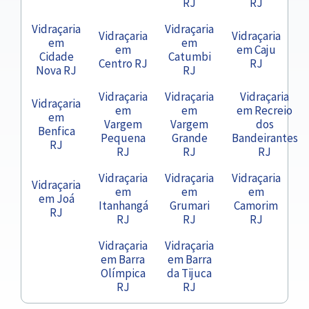
RJ
RJ
Vidraçaria
Vidraçaria
Vidraçaria
Vidraçaria
em
em
em
em Caju
Cidade
Catumbi
Centro RJ
RJ
Nova RJ
RJ
Vidraçaria
Vidraçaria
Vidraçaria
Vidraçaria
em
em
em Recreio
em
Vargem
Vargem
dos
Benfica
Pequena
Grande
Bandeirantes
RJ
RJ
RJ
RJ
Vidraçaria
Vidraçaria
Vidraçaria
Vidraçaria
em
em
em
em Joá
Itanhangá
Grumari
Camorim
RJ
RJ
RJ
RJ
Vidraçaria
Vidraçaria
em Barra
em Barra
Olímpica
da Tijuca
RJ
RJ