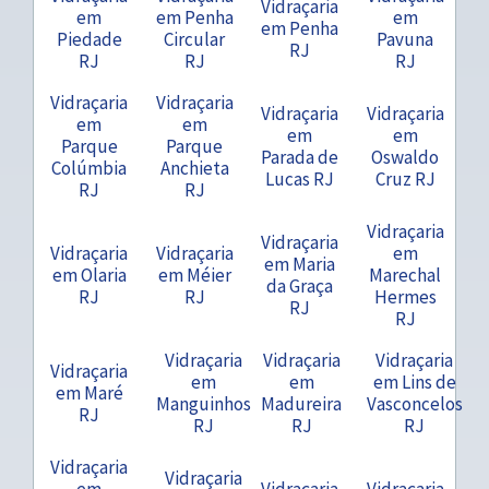
Vidraçaria
em
em Penha
em
em Penha
Piedade
Circular
Pavuna
RJ
RJ
RJ
RJ
Vidraçaria
Vidraçaria
Vidraçaria
Vidraçaria
em
em
em
em
Parque
Parque
Parada de
Oswaldo
Colúmbia
Anchieta
Lucas RJ
Cruz RJ
RJ
RJ
Vidraçaria
Vidraçaria
Vidraçaria
Vidraçaria
em
em Maria
em Olaria
em Méier
Marechal
da Graça
RJ
RJ
Hermes
RJ
RJ
Vidraçaria
Vidraçaria
Vidraçaria
Vidraçaria
em
em
em Lins de
em Maré
Manguinhos
Madureira
Vasconcelos
RJ
RJ
RJ
RJ
Vidraçaria
Vidraçaria
em
Vidraçaria
Vidraçaria