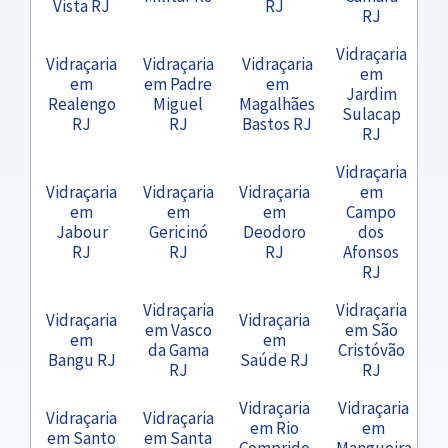
Vista RJ
RJ
RJ
Vidraçaria
Vidraçaria
Vidraçaria
Vidraçaria
em
em
em Padre
em
Jardim
Realengo
Miguel
Magalhães
Sulacap
RJ
RJ
Bastos RJ
RJ
Vidraçaria
Vidraçaria
Vidraçaria
Vidraçaria
em
em
em
em
Campo
Jabour
Gericinó
Deodoro
dos
RJ
RJ
RJ
Afonsos
RJ
Vidraçaria
Vidraçaria
Vidraçaria
Vidraçaria
em Vasco
em São
em
em
da Gama
Cristóvão
Bangu RJ
Saúde RJ
RJ
RJ
Vidraçaria
Vidraçaria
Vidraçaria
Vidraçaria
em Rio
em
em Santo
em Santa
Comprido
Mangueira