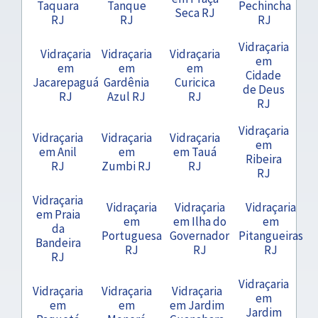
Taquara
Tanque
Pechincha
Seca RJ
RJ
RJ
RJ
Vidraçaria
Vidraçaria
Vidraçaria
Vidraçaria
em
em
em
em
Cidade
Jacarepaguá
Gardênia
Curicica
de Deus
RJ
Azul RJ
RJ
RJ
Vidraçaria
Vidraçaria
Vidraçaria
Vidraçaria
em
em Anil
em
em Tauá
Ribeira
RJ
Zumbi RJ
RJ
RJ
Vidraçaria
Vidraçaria
Vidraçaria
Vidraçaria
em Praia
em
em Ilha do
em
da
Portuguesa
Governador
Pitangueiras
Bandeira
RJ
RJ
RJ
RJ
Vidraçaria
Vidraçaria
Vidraçaria
Vidraçaria
em
em
em
em Jardim
Jardim