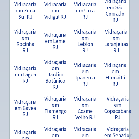
Vidraçaria
Vidraçaria
Vidraçaria
Vidraçaria
em São
em Zona
em
em Urca
Conrado
Sul RJ
Vidigal RJ
RJ
RJ
Vidraçaria
Vidraçaria
Vidraçaria
Vidraçaria
em
em
em
em Leme
Rocinha
Leblon
Laranjeiras
RJ
RJ
RJ
RJ
Vidraçaria
Vidraçaria
Vidraçaria
Vidraçaria
em
em
em
em Lagoa
Jardim
Ipanema
Humaitá
RJ
Botânico
RJ
RJ
RJ
Vidraçaria
Vidraçaria
Vidraçaria
Vidraçaria
em
em
em
em Gávea
Flamengo
Cosme
Copacabana
RJ
RJ
Velho RJ
RJ
Vidraçaria
Vidraçaria
Vidraçaria
Vidraçaria
em
em
em Senador
em