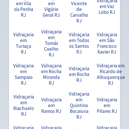
Vidraçaria
em Vila
em
Vicente
em Vaz
da Penha
Vigário
de
Lobo RJ
RJ
Geral RJ
Carvalho
RJ
Vidraçaria
Vidraçaria
Vidraçaria
Vidraçaria
em
em
em Todos
em São
Tomás
Turiaçu
os Santos
Francisco
Coelho
RJ
RJ
Xavier RJ
RJ
Vidraçaria
Vidraçaria
Vidraçaria em
Vidraçaria
em
em Rocha
Ricardo de
em Rocha
Sampaio
Miranda
Albuquerque
RJ
RJ
RJ
RJ
Vidraçaria
Vidraçaria
Vidraçaria
em
Vidraçaria
em
em
Quintino
em
Riachuelo
Ramos RJ
Bocaiuva
Pilares RJ
RJ
RJ
Vidraçaria
Vidraçaria
Vidraçaria