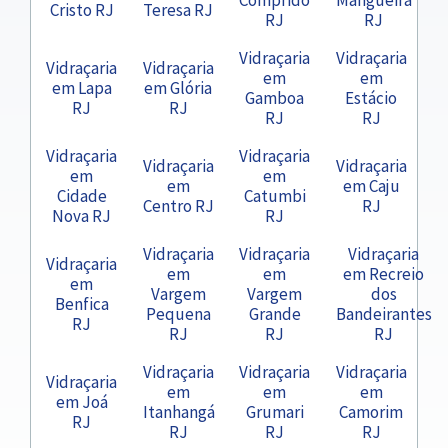
Cristo RJ
Teresa RJ
RJ
RJ
Vidraçaria
Vidraçaria
Vidraçaria
Vidraçaria
em
em
em Lapa
em Glória
Gamboa
Estácio
RJ
RJ
RJ
RJ
Vidraçaria
Vidraçaria
Vidraçaria
Vidraçaria
em
em
em
em Caju
Cidade
Catumbi
Centro RJ
RJ
Nova RJ
RJ
Vidraçaria
Vidraçaria
Vidraçaria
Vidraçaria
em
em
em Recreio
em
Vargem
Vargem
dos
Benfica
Pequena
Grande
Bandeirantes
RJ
RJ
RJ
RJ
Vidraçaria
Vidraçaria
Vidraçaria
Vidraçaria
em
em
em
em Joá
Itanhangá
Grumari
Camorim
RJ
RJ
RJ
RJ