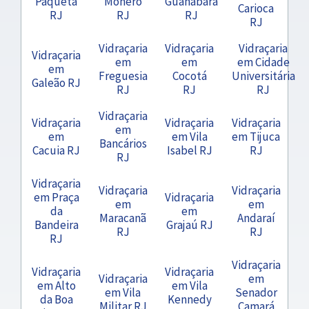
Paquetá
Moneró
Guanabara
Carioca
RJ
RJ
RJ
RJ
Vidraçaria
Vidraçaria
Vidraçaria
Vidraçaria
em
em
em Cidade
em
Freguesia
Cocotá
Universitária
Galeão RJ
RJ
RJ
RJ
Vidraçaria
Vidraçaria
Vidraçaria
Vidraçaria
em
em
em Vila
em Tijuca
Bancários
Cacuia RJ
Isabel RJ
RJ
RJ
Vidraçaria
Vidraçaria
Vidraçaria
em Praça
Vidraçaria
em
em
da
em
Maracanã
Andaraí
Bandeira
Grajaú RJ
RJ
RJ
RJ
Vidraçaria
Vidraçaria
Vidraçaria
Vidraçaria
em
em Alto
em Vila
em Vila
Senador
da Boa
Kennedy
Militar RJ
Camará