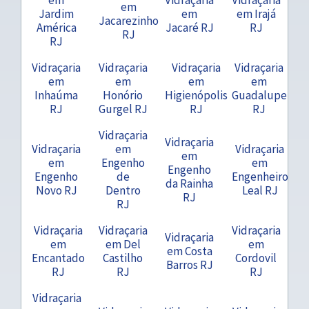
em
Jardim
em
em Irajá
Jacarezinho
América
Jacaré RJ
RJ
RJ
RJ
Vidraçaria
Vidraçaria
Vidraçaria
Vidraçaria
em
em
em
em
Inhaúma
Honório
Higienópolis
Guadalupe
RJ
Gurgel RJ
RJ
RJ
Vidraçaria
Vidraçaria
Vidraçaria
em
Vidraçaria
em
em
Engenho
em
Engenho
Engenho
de
Engenheiro
da Rainha
Novo RJ
Dentro
Leal RJ
RJ
RJ
Vidraçaria
Vidraçaria
Vidraçaria
Vidraçaria
em
em Del
em
em Costa
Encantado
Castilho
Cordovil
Barros RJ
RJ
RJ
RJ
Vidraçaria