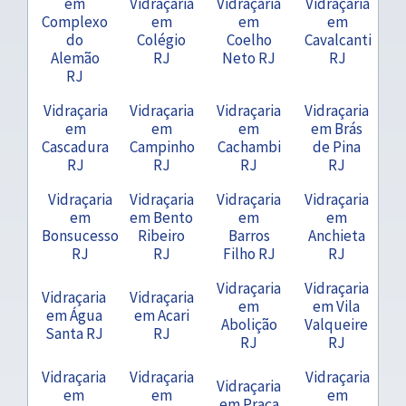
em
Vidraçaria
Vidraçaria
Vidraçaria
Complexo
em
em
em
do
Colégio
Coelho
Cavalcanti
Alemão
RJ
Neto RJ
RJ
RJ
Vidraçaria
Vidraçaria
Vidraçaria
Vidraçaria
em
em
em
em Brás
Cascadura
Campinho
Cachambi
de Pina
RJ
RJ
RJ
RJ
Vidraçaria
Vidraçaria
Vidraçaria
Vidraçaria
em
em Bento
em
em
Bonsucesso
Ribeiro
Barros
Anchieta
RJ
RJ
Filho RJ
RJ
Vidraçaria
Vidraçaria
Vidraçaria
Vidraçaria
em
em Vila
em Água
em Acari
Abolição
Valqueire
Santa RJ
RJ
RJ
RJ
Vidraçaria
Vidraçaria
Vidraçaria
Vidraçaria
em
em
em
em Praça