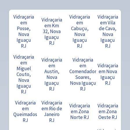
Vidraçaria
Vidraçaria
Vidraçaria
Vidraçaria
em
em
em Vila
em Km
Posse,
Cabuçu,
de Cava,
32, Nova
Nova
Nova
Nova
Iguaçu
Iguaçu
Iguaçu
Iguaçu
RJ
RJ
RJ
RJ
Vidraçaria
Vidraçaria
Vidraçaria
em
em
em
Vidraçaria
Miguel
Austin,
Comendador
em Nova
Couto,
Nova
Soares,
Iguaçu
Nova
Iguaçu
Nova Iguaçu
RJ
Iguaçu
RJ
RJ
RJ
Vidraçaria
Vidraçaria
Vidraçaria
Vidraçaria
em
em Rio de
em Zona
em Zona
Queimados
Janeiro
Norte RJ
Oeste RJ
RJ
RJ