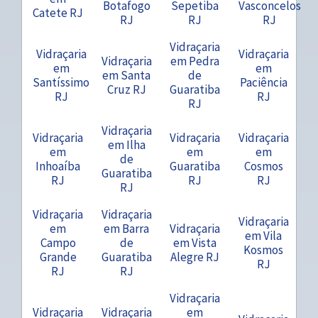
Botafogo
Sepetiba
Vasconcelos
Catete RJ
RJ
RJ
RJ
Vidraçaria
Vidraçaria
Vidraçaria
Vidraçaria
em Pedra
em
em
em Santa
de
Santíssimo
Paciência
Cruz RJ
Guaratiba
RJ
RJ
RJ
Vidraçaria
Vidraçaria
Vidraçaria
Vidraçaria
em Ilha
em
em
em
de
Inhoaíba
Guaratiba
Cosmos
Guaratiba
RJ
RJ
RJ
RJ
Vidraçaria
Vidraçaria
Vidraçaria
em
em Barra
Vidraçaria
em Vila
Campo
de
em Vista
Kosmos
Grande
Guaratiba
Alegre RJ
RJ
RJ
RJ
Vidraçaria
Vidraçaria
Vidraçaria
em