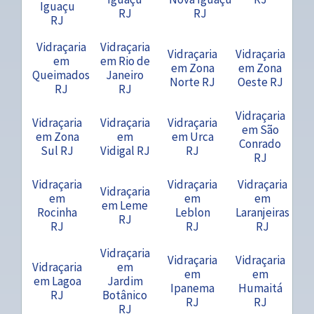
Iguaçu
RJ
RJ
RJ
Vidraçaria
Vidraçaria
Vidraçaria
Vidraçaria
em
em Rio de
em Zona
em Zona
Queimados
Janeiro
Norte RJ
Oeste RJ
RJ
RJ
Vidraçaria
Vidraçaria
Vidraçaria
Vidraçaria
em São
em Zona
em
em Urca
Conrado
Sul RJ
Vidigal RJ
RJ
RJ
Vidraçaria
Vidraçaria
Vidraçaria
Vidraçaria
em
em
em
em Leme
Rocinha
Leblon
Laranjeiras
RJ
RJ
RJ
RJ
Vidraçaria
Vidraçaria
Vidraçaria
Vidraçaria
em
em
em
em Lagoa
Jardim
Ipanema
Humaitá
RJ
Botânico
RJ
RJ
RJ