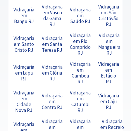
Vidraçaria
Vidraçaria
Vidraçaria
Vidraçaria
em Vasco
em São
em
em
da Gama
Cristóvão
Bangu RJ
Saúde RJ
RJ
RJ
Vidraçaria
Vidraçaria
Vidraçaria
Vidraçaria
em Rio
em
em Santo
em Santa
Comprido
Mangueira
Cristo RJ
Teresa RJ
RJ
RJ
Vidraçaria
Vidraçaria
Vidraçaria
Vidraçaria
em
em
em Lapa
em Glória
Gamboa
Estácio
RJ
RJ
RJ
RJ
Vidraçaria
Vidraçaria
Vidraçaria
Vidraçaria
em
em
em
em Caju
Cidade
Catumbi
Centro RJ
RJ
Nova RJ
RJ
Vidraçaria
Vidraçaria
Vidraçaria
Vidraçaria
em
em
em Recreio
em