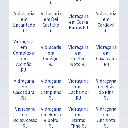
RJ
Vidraçaria
Vidraçaria
Vidraçaria
Vidraçaria
em
em Del
em
em Costa
Encantado
Castilho
Cordovil
Barros RJ
RJ
RJ
RJ
Vidraçaria
em
Vidraçaria
Vidraçaria
Vidraçaria
Complexo
em
em
em
do
Colégio
Coelho
Cavalcanti
Alemão
RJ
Neto RJ
RJ
RJ
Vidraçaria
Vidraçaria
Vidraçaria
Vidraçaria
em
em
em
em Brás
Cascadura
Campinho
Cachambi
de Pina
RJ
RJ
RJ
RJ
Vidraçaria
Vidraçaria
Vidraçaria
Vidraçaria
em
em Bento
em
em
Bonsucesso
Ribeiro
Barros
Anchieta
RJ
RJ
Filho RJ
RJ