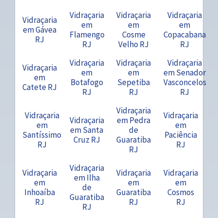
Vidraçaria
Vidraçaria
Vidraçaria
Vidraçaria
em
em
em
em Gávea
Flamengo
Cosme
Copacabana
RJ
RJ
Velho RJ
RJ
Vidraçaria
Vidraçaria
Vidraçaria
Vidraçaria
em
em
em Senador
em
Botafogo
Sepetiba
Vasconcelos
Catete RJ
RJ
RJ
RJ
Vidraçaria
Vidraçaria
Vidraçaria
Vidraçaria
em Pedra
em
em
em Santa
de
Santíssimo
Paciência
Cruz RJ
Guaratiba
RJ
RJ
RJ
Vidraçaria
Vidraçaria
Vidraçaria
Vidraçaria
em Ilha
em
em
em
de
Inhoaíba
Guaratiba
Cosmos
Guaratiba
RJ
RJ
RJ
RJ