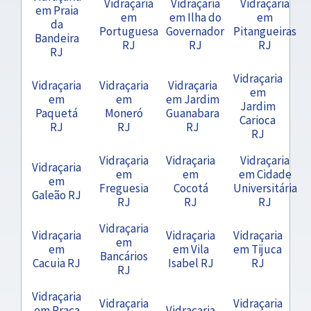
Vidraçaria
Vidraçaria
Vidraçaria
em Praia
em
em Ilha do
em
da
Portuguesa
Governador
Pitangueiras
Bandeira
RJ
RJ
RJ
RJ
Vidraçaria
Vidraçaria
Vidraçaria
Vidraçaria
em
em
em
em Jardim
Jardim
Paquetá
Moneró
Guanabara
Carioca
RJ
RJ
RJ
RJ
Vidraçaria
Vidraçaria
Vidraçaria
Vidraçaria
em
em
em Cidade
em
Freguesia
Cocotá
Universitária
Galeão RJ
RJ
RJ
RJ
Vidraçaria
Vidraçaria
Vidraçaria
Vidraçaria
em
em
em Vila
em Tijuca
Bancários
Cacuia RJ
Isabel RJ
RJ
RJ
Vidraçaria
Vidraçaria
Vidraçaria
em Praça
Vidraçaria