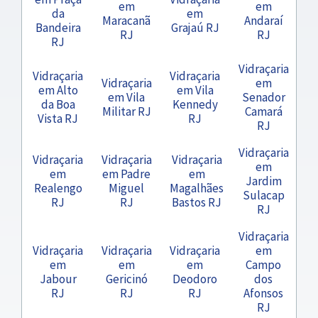
em
em
da
em
Maracanã
Andaraí
Bandeira
Grajaú RJ
RJ
RJ
RJ
Vidraçaria
Vidraçaria
Vidraçaria
Vidraçaria
em
em Alto
em Vila
em Vila
Senador
da Boa
Kennedy
Militar RJ
Camará
Vista RJ
RJ
RJ
Vidraçaria
Vidraçaria
Vidraçaria
Vidraçaria
em
em
em Padre
em
Jardim
Realengo
Miguel
Magalhães
Sulacap
RJ
RJ
Bastos RJ
RJ
Vidraçaria
Vidraçaria
Vidraçaria
Vidraçaria
em
em
em
em
Campo
Jabour
Gericinó
Deodoro
dos
RJ
RJ
RJ
Afonsos
RJ