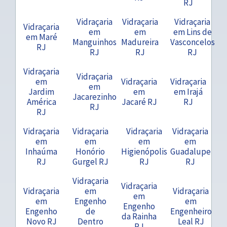
RJ
Vidraçaria
Vidraçaria
Vidraçaria
Vidraçaria
em
em
em Lins de
em Maré
Manguinhos
Madureira
Vasconcelos
RJ
RJ
RJ
RJ
Vidraçaria
Vidraçaria
em
Vidraçaria
Vidraçaria
em
Jardim
em
em Irajá
Jacarezinho
América
Jacaré RJ
RJ
RJ
RJ
Vidraçaria
Vidraçaria
Vidraçaria
Vidraçaria
em
em
em
em
Inhaúma
Honório
Higienópolis
Guadalupe
RJ
Gurgel RJ
RJ
RJ
Vidraçaria
Vidraçaria
Vidraçaria
em
Vidraçaria
em
em
Engenho
em
Engenho
Engenho
de
Engenheiro
da Rainha
Novo RJ
Dentro
Leal RJ
RJ