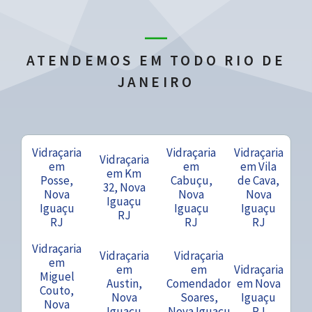
ATENDEMOS EM TODO RIO DE
JANEIRO
Vidraçaria
Vidraçaria
Vidraçaria
Vidraçaria
em
em
em Vila
em Km
Posse,
Cabuçu,
de Cava,
32, Nova
Nova
Nova
Nova
Iguaçu
Iguaçu
Iguaçu
Iguaçu
RJ
RJ
RJ
RJ
Vidraçaria
Vidraçaria
Vidraçaria
em
em
em
Vidraçaria
Miguel
Austin,
Comendador
em Nova
Couto,
Nova
Soares,
Iguaçu
Nova
Iguaçu
Nova Iguaçu
RJ