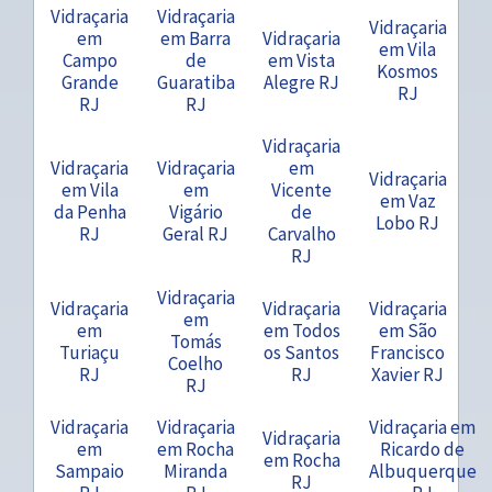
Vidraçaria
Vidraçaria
Vidraçaria
em
em Barra
Vidraçaria
em Vila
Campo
de
em Vista
Kosmos
Grande
Guaratiba
Alegre RJ
RJ
RJ
RJ
Vidraçaria
Vidraçaria
Vidraçaria
em
Vidraçaria
em Vila
em
Vicente
em Vaz
da Penha
Vigário
de
Lobo RJ
RJ
Geral RJ
Carvalho
RJ
Vidraçaria
Vidraçaria
Vidraçaria
Vidraçaria
em
em
em Todos
em São
Tomás
Turiaçu
os Santos
Francisco
Coelho
RJ
RJ
Xavier RJ
RJ
Vidraçaria
Vidraçaria
Vidraçaria em
Vidraçaria
em
em Rocha
Ricardo de
em Rocha
Sampaio
Miranda
Albuquerque
RJ