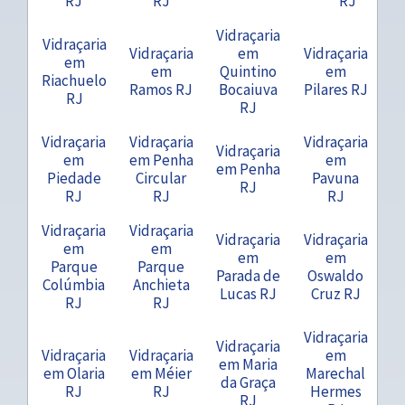
RJ
RJ
RJ
Vidraçaria
Vidraçaria
Vidraçaria
em
Vidraçaria
em
em
Quintino
em
Riachuelo
Ramos RJ
Bocaiuva
Pilares RJ
RJ
RJ
Vidraçaria
Vidraçaria
Vidraçaria
Vidraçaria
em
em Penha
em
em Penha
Piedade
Circular
Pavuna
RJ
RJ
RJ
RJ
Vidraçaria
Vidraçaria
Vidraçaria
Vidraçaria
em
em
em
em
Parque
Parque
Parada de
Oswaldo
Colúmbia
Anchieta
Lucas RJ
Cruz RJ
RJ
RJ
Vidraçaria
Vidraçaria
Vidraçaria
Vidraçaria
em
em Maria
em Olaria
em Méier
Marechal
da Graça
RJ
RJ
Hermes
RJ