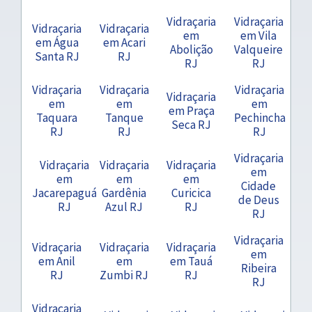
Vidraçaria
Vidraçaria
Vidraçaria
Vidraçaria
em
em Vila
em Água
em Acari
Abolição
Valqueire
Santa RJ
RJ
RJ
RJ
Vidraçaria
Vidraçaria
Vidraçaria
Vidraçaria
em
em
em
em Praça
Taquara
Tanque
Pechincha
Seca RJ
RJ
RJ
RJ
Vidraçaria
Vidraçaria
Vidraçaria
Vidraçaria
em
em
em
em
Cidade
Jacarepaguá
Gardênia
Curicica
de Deus
RJ
Azul RJ
RJ
RJ
Vidraçaria
Vidraçaria
Vidraçaria
Vidraçaria
em
em Anil
em
em Tauá
Ribeira
RJ
Zumbi RJ
RJ
RJ
Vidraçaria