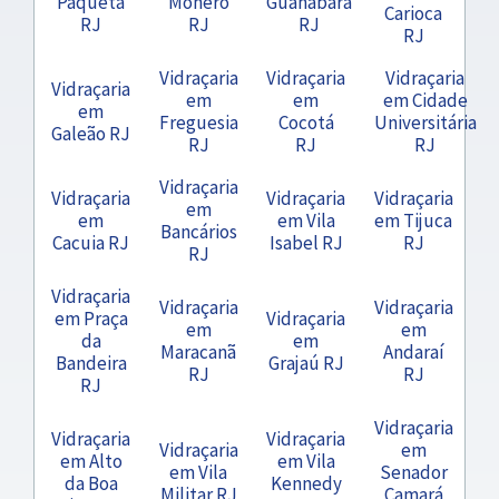
Paquetá
Moneró
Guanabara
Carioca
RJ
RJ
RJ
RJ
Vidraçaria
Vidraçaria
Vidraçaria
Vidraçaria
em
em
em Cidade
em
Freguesia
Cocotá
Universitária
Galeão RJ
RJ
RJ
RJ
Vidraçaria
Vidraçaria
Vidraçaria
Vidraçaria
em
em
em Vila
em Tijuca
Bancários
Cacuia RJ
Isabel RJ
RJ
RJ
Vidraçaria
Vidraçaria
Vidraçaria
em Praça
Vidraçaria
em
em
da
em
Maracanã
Andaraí
Bandeira
Grajaú RJ
RJ
RJ
RJ
Vidraçaria
Vidraçaria
Vidraçaria
Vidraçaria
em
em Alto
em Vila
em Vila
Senador
da Boa
Kennedy
Militar RJ
Camará