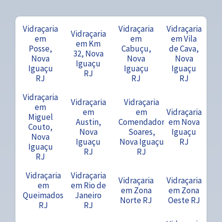
Vidraçaria
Vidraçaria
Vidraçaria
Vidraçaria
em
em
em Vila
em Km
Posse,
Cabuçu,
de Cava,
32, Nova
Nova
Nova
Nova
Iguaçu
Iguaçu
Iguaçu
Iguaçu
RJ
RJ
RJ
RJ
Vidraçaria
Vidraçaria
Vidraçaria
em
em
em
Vidraçaria
Miguel
Austin,
Comendador
em Nova
Couto,
Nova
Soares,
Iguaçu
Nova
Iguaçu
Nova Iguaçu
RJ
Iguaçu
RJ
RJ
RJ
Vidraçaria
Vidraçaria
Vidraçaria
Vidraçaria
em
em Rio de
em Zona
em Zona
Queimados
Janeiro
Norte RJ
Oeste RJ
RJ
RJ