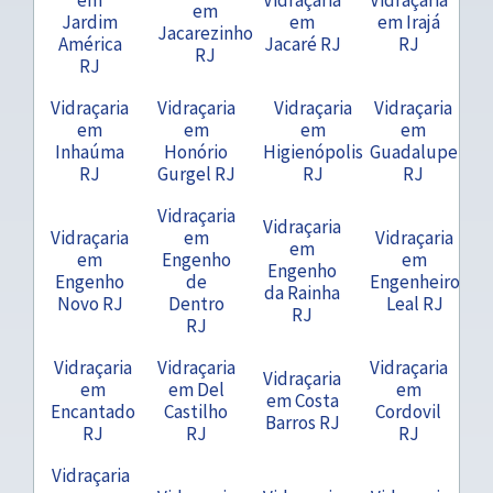
em
Jardim
em
em Irajá
Jacarezinho
América
Jacaré RJ
RJ
RJ
RJ
Vidraçaria
Vidraçaria
Vidraçaria
Vidraçaria
em
em
em
em
Inhaúma
Honório
Higienópolis
Guadalupe
RJ
Gurgel RJ
RJ
RJ
Vidraçaria
Vidraçaria
Vidraçaria
em
Vidraçaria
em
em
Engenho
em
Engenho
Engenho
de
Engenheiro
da Rainha
Novo RJ
Dentro
Leal RJ
RJ
RJ
Vidraçaria
Vidraçaria
Vidraçaria
Vidraçaria
em
em Del
em
em Costa
Encantado
Castilho
Cordovil
Barros RJ
RJ
RJ
RJ
Vidraçaria