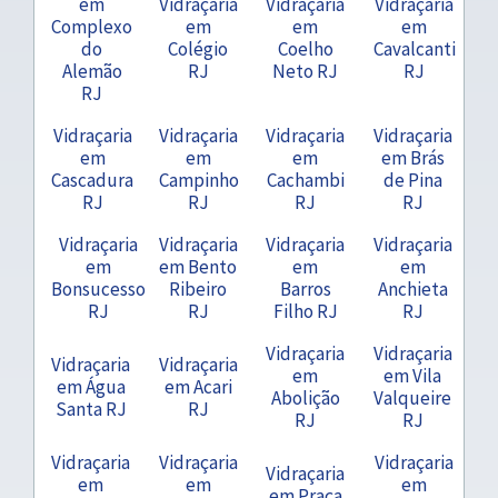
em
Vidraçaria
Vidraçaria
Vidraçaria
Complexo
em
em
em
do
Colégio
Coelho
Cavalcanti
Alemão
RJ
Neto RJ
RJ
RJ
Vidraçaria
Vidraçaria
Vidraçaria
Vidraçaria
em
em
em
em Brás
Cascadura
Campinho
Cachambi
de Pina
RJ
RJ
RJ
RJ
Vidraçaria
Vidraçaria
Vidraçaria
Vidraçaria
em
em Bento
em
em
Bonsucesso
Ribeiro
Barros
Anchieta
RJ
RJ
Filho RJ
RJ
Vidraçaria
Vidraçaria
Vidraçaria
Vidraçaria
em
em Vila
em Água
em Acari
Abolição
Valqueire
Santa RJ
RJ
RJ
RJ
Vidraçaria
Vidraçaria
Vidraçaria
Vidraçaria
em
em
em
em Praça