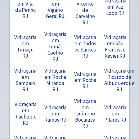
Vidraçaria
em Vila
em
Vicente
em Vaz
da Penha
Vigário
de
Lobo RJ
RJ
Geral RJ
Carvalho
RJ
Vidraçaria
Vidraçaria
Vidraçaria
Vidraçaria
em
em
em Todos
em São
Tomás
Turiaçu
os Santos
Francisco
Coelho
RJ
RJ
Xavier RJ
RJ
Vidraçaria
Vidraçaria
Vidraçaria em
Vidraçaria
em
em Rocha
Ricardo de
em Rocha
Sampaio
Miranda
Albuquerque
RJ
RJ
RJ
RJ
Vidraçaria
Vidraçaria
Vidraçaria
em
Vidraçaria
em
em
Quintino
em
Riachuelo
Ramos RJ
Bocaiuva
Pilares RJ
RJ
RJ
Vidraçaria
Vidraçaria
Vidraçaria