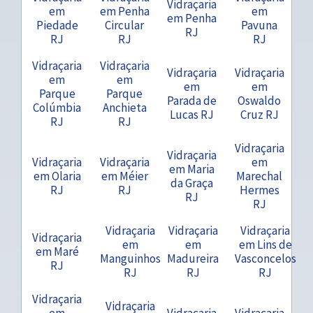
Vidraçaria
em
em Penha
em
em Penha
Piedade
Circular
Pavuna
RJ
RJ
RJ
RJ
Vidraçaria
Vidraçaria
Vidraçaria
Vidraçaria
em
em
em
em
Parque
Parque
Parada de
Oswaldo
Colúmbia
Anchieta
Lucas RJ
Cruz RJ
RJ
RJ
Vidraçaria
Vidraçaria
Vidraçaria
Vidraçaria
em
em Maria
em Olaria
em Méier
Marechal
da Graça
RJ
RJ
Hermes
RJ
RJ
Vidraçaria
Vidraçaria
Vidraçaria
Vidraçaria
em
em
em Lins de
em Maré
Manguinhos
Madureira
Vasconcelos
RJ
RJ
RJ
RJ
Vidraçaria
Vidraçaria
em
Vidraçaria
Vidraçaria