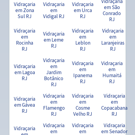
Vidraçaria
Vidraçaria
Vidraçaria
Vidraçaria
em São
em Zona
em
em Urca
Conrado
Sul RJ
Vidigal RJ
RJ
RJ
Vidraçaria
Vidraçaria
Vidraçaria
Vidraçaria
em
em
em
em Leme
Rocinha
Leblon
Laranjeiras
RJ
RJ
RJ
RJ
Vidraçaria
Vidraçaria
Vidraçaria
Vidraçaria
em
em
em
em Lagoa
Jardim
Ipanema
Humaitá
RJ
Botânico
RJ
RJ
RJ
Vidraçaria
Vidraçaria
Vidraçaria
Vidraçaria
em
em
em
em Gávea
Flamengo
Cosme
Copacabana
RJ
RJ
Velho RJ
RJ
Vidraçaria
Vidraçaria
Vidraçaria
Vidraçaria
em
em
em Senador
em