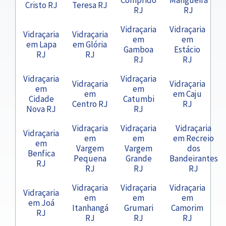
Cristo RJ
Teresa RJ
RJ
RJ
Vidraçaria
Vidraçaria
Vidraçaria
Vidraçaria
em
em
em Lapa
em Glória
Gamboa
Estácio
RJ
RJ
RJ
RJ
Vidraçaria
Vidraçaria
Vidraçaria
Vidraçaria
em
em
em
em Caju
Cidade
Catumbi
Centro RJ
RJ
Nova RJ
RJ
Vidraçaria
Vidraçaria
Vidraçaria
Vidraçaria
em
em
em Recreio
em
Vargem
Vargem
dos
Benfica
Pequena
Grande
Bandeirantes
RJ
RJ
RJ
RJ
Vidraçaria
Vidraçaria
Vidraçaria
Vidraçaria
em
em
em
em Joá
Itanhangá
Grumari
Camorim
RJ
RJ
RJ
RJ