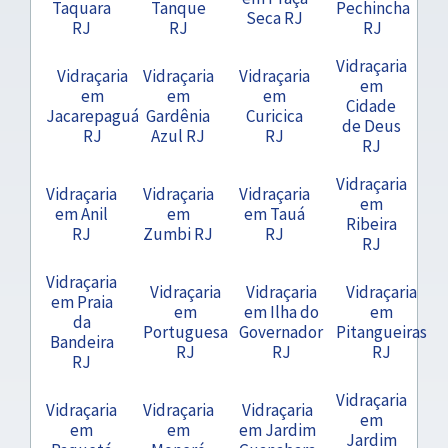
Taquara
Tanque
Pechincha
Seca RJ
RJ
RJ
RJ
Vidraçaria
Vidraçaria
Vidraçaria
Vidraçaria
em
em
em
em
Cidade
Jacarepaguá
Gardênia
Curicica
de Deus
RJ
Azul RJ
RJ
RJ
Vidraçaria
Vidraçaria
Vidraçaria
Vidraçaria
em
em Anil
em
em Tauá
Ribeira
RJ
Zumbi RJ
RJ
RJ
Vidraçaria
Vidraçaria
Vidraçaria
Vidraçaria
em Praia
em
em Ilha do
em
da
Portuguesa
Governador
Pitangueiras
Bandeira
RJ
RJ
RJ
RJ
Vidraçaria
Vidraçaria
Vidraçaria
Vidraçaria
em
em
em
em Jardim
Jardim