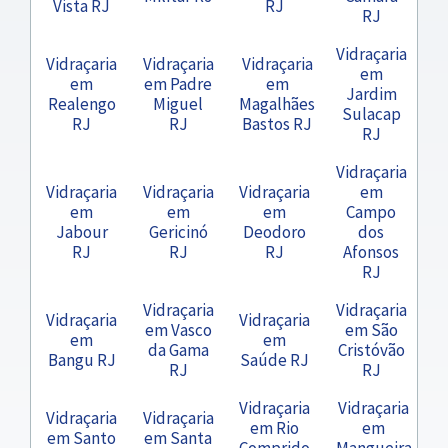
Vista RJ
RJ
RJ
Vidraçaria
Vidraçaria
Vidraçaria
Vidraçaria
em
em
em Padre
em
Jardim
Realengo
Miguel
Magalhães
Sulacap
RJ
RJ
Bastos RJ
RJ
Vidraçaria
Vidraçaria
Vidraçaria
Vidraçaria
em
em
em
em
Campo
Jabour
Gericinó
Deodoro
dos
RJ
RJ
RJ
Afonsos
RJ
Vidraçaria
Vidraçaria
Vidraçaria
Vidraçaria
em Vasco
em São
em
em
da Gama
Cristóvão
Bangu RJ
Saúde RJ
RJ
RJ
Vidraçaria
Vidraçaria
Vidraçaria
Vidraçaria
em Rio
em
em Santo
em Santa
Comprido
Mangueira