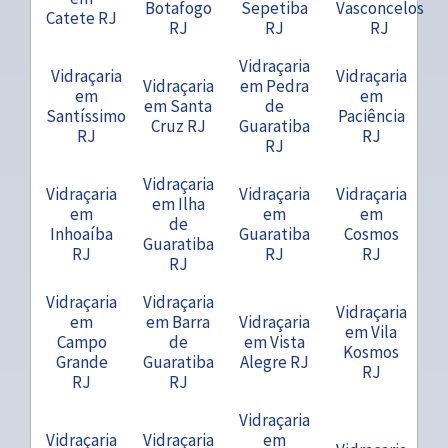
Botafogo
Sepetiba
Vasconcelos
Catete RJ
RJ
RJ
RJ
Vidraçaria
Vidraçaria
Vidraçaria
Vidraçaria
em Pedra
em
em
em Santa
de
Santíssimo
Paciência
Cruz RJ
Guaratiba
RJ
RJ
RJ
Vidraçaria
Vidraçaria
Vidraçaria
Vidraçaria
em Ilha
em
em
em
de
Inhoaíba
Guaratiba
Cosmos
Guaratiba
RJ
RJ
RJ
RJ
Vidraçaria
Vidraçaria
Vidraçaria
em
em Barra
Vidraçaria
em Vila
Campo
de
em Vista
Kosmos
Grande
Guaratiba
Alegre RJ
RJ
RJ
RJ
Vidraçaria
Vidraçaria
Vidraçaria
em