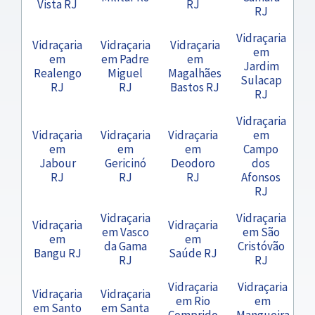
Vista RJ
RJ
RJ
Vidraçaria
Vidraçaria
Vidraçaria
Vidraçaria
em
em
em Padre
em
Jardim
Realengo
Miguel
Magalhães
Sulacap
RJ
RJ
Bastos RJ
RJ
Vidraçaria
Vidraçaria
Vidraçaria
Vidraçaria
em
em
em
em
Campo
Jabour
Gericinó
Deodoro
dos
RJ
RJ
RJ
Afonsos
RJ
Vidraçaria
Vidraçaria
Vidraçaria
Vidraçaria
em Vasco
em São
em
em
da Gama
Cristóvão
Bangu RJ
Saúde RJ
RJ
RJ
Vidraçaria
Vidraçaria
Vidraçaria
Vidraçaria
em Rio
em
em Santo
em Santa
Comprido
Mangueira