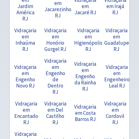
em
Jardim
em
em Irajá
Jacarezinho
América
Jacaré RJ
RJ
RJ
RJ
Vidraçaria
Vidraçaria
Vidraçaria
Vidraçaria
em
em
em
em
Inhaúma
Honório
Higienópolis
Guadalupe
RJ
Gurgel RJ
RJ
RJ
Vidraçaria
Vidraçaria
Vidraçaria
em
Vidraçaria
em
em
Engenho
em
Engenho
Engenho
de
Engenheiro
da Rainha
Novo RJ
Dentro
Leal RJ
RJ
RJ
Vidraçaria
Vidraçaria
Vidraçaria
Vidraçaria
em
em Del
em
em Costa
Encantado
Castilho
Cordovil
Barros RJ
RJ
RJ
RJ
Vidraçaria