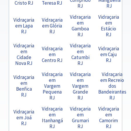
Cristo RJ
Teresa RJ
RJ
RJ
Vidraçaria
Vidraçaria
Vidraçaria
Vidraçaria
em
em
em Lapa
em Glória
Gamboa
Estácio
RJ
RJ
RJ
RJ
Vidraçaria
Vidraçaria
Vidraçaria
Vidraçaria
em
em
em
em Caju
Cidade
Catumbi
Centro RJ
RJ
Nova RJ
RJ
Vidraçaria
Vidraçaria
Vidraçaria
Vidraçaria
em
em
em Recreio
em
Vargem
Vargem
dos
Benfica
Pequena
Grande
Bandeirantes
RJ
RJ
RJ
RJ
Vidraçaria
Vidraçaria
Vidraçaria
Vidraçaria
em
em
em
em Joá
Itanhangá
Grumari
Camorim
RJ
RJ
RJ
RJ