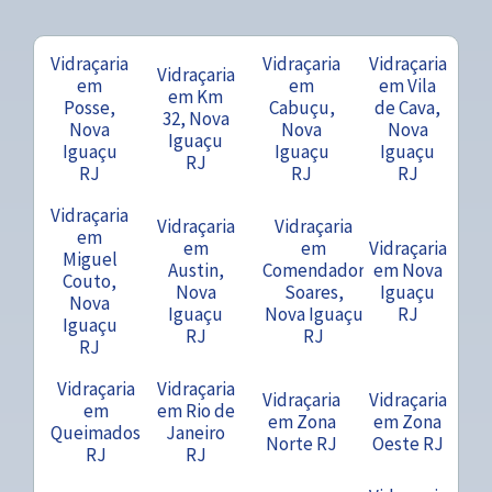
Vidraçaria
Vidraçaria
Vidraçaria
Vidraçaria
em
em
em Vila
em Km
Posse,
Cabuçu,
de Cava,
32, Nova
Nova
Nova
Nova
Iguaçu
Iguaçu
Iguaçu
Iguaçu
RJ
RJ
RJ
RJ
Vidraçaria
Vidraçaria
Vidraçaria
em
em
em
Vidraçaria
Miguel
Austin,
Comendador
em Nova
Couto,
Nova
Soares,
Iguaçu
Nova
Iguaçu
Nova Iguaçu
RJ
Iguaçu
RJ
RJ
RJ
Vidraçaria
Vidraçaria
Vidraçaria
Vidraçaria
em
em Rio de
em Zona
em Zona
Queimados
Janeiro
Norte RJ
Oeste RJ
RJ
RJ