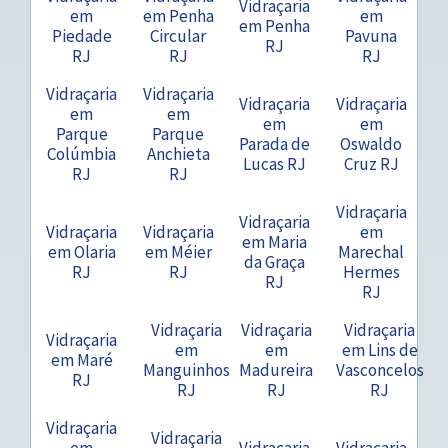
Vidraçaria
em
em Penha
em
em Penha
Piedade
Circular
Pavuna
RJ
RJ
RJ
RJ
Vidraçaria
Vidraçaria
Vidraçaria
Vidraçaria
em
em
em
em
Parque
Parque
Parada de
Oswaldo
Colúmbia
Anchieta
Lucas RJ
Cruz RJ
RJ
RJ
Vidraçaria
Vidraçaria
Vidraçaria
Vidraçaria
em
em Maria
em Olaria
em Méier
Marechal
da Graça
RJ
RJ
Hermes
RJ
RJ
Vidraçaria
Vidraçaria
Vidraçaria
Vidraçaria
em
em
em Lins de
em Maré
Manguinhos
Madureira
Vasconcelos
RJ
RJ
RJ
RJ
Vidraçaria
Vidraçaria
em
Vidraçaria
Vidraçaria