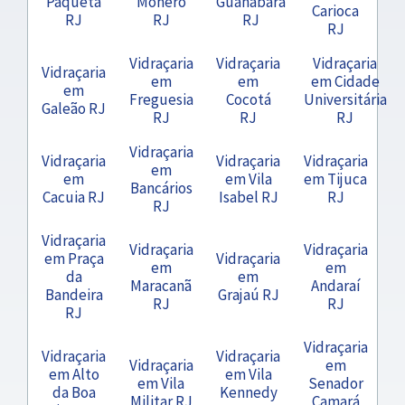
Paquetá
Moneró
Guanabara
Carioca
RJ
RJ
RJ
RJ
Vidraçaria
Vidraçaria
Vidraçaria
Vidraçaria
em
em
em Cidade
em
Freguesia
Cocotá
Universitária
Galeão RJ
RJ
RJ
RJ
Vidraçaria
Vidraçaria
Vidraçaria
Vidraçaria
em
em
em Vila
em Tijuca
Bancários
Cacuia RJ
Isabel RJ
RJ
RJ
Vidraçaria
Vidraçaria
Vidraçaria
em Praça
Vidraçaria
em
em
da
em
Maracanã
Andaraí
Bandeira
Grajaú RJ
RJ
RJ
RJ
Vidraçaria
Vidraçaria
Vidraçaria
Vidraçaria
em
em Alto
em Vila
em Vila
Senador
da Boa
Kennedy
Militar RJ
Camará