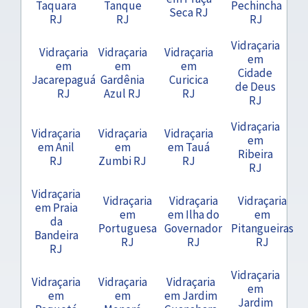
Taquara
Tanque
Pechincha
Seca RJ
RJ
RJ
RJ
Vidraçaria
Vidraçaria
Vidraçaria
Vidraçaria
em
em
em
em
Cidade
Jacarepaguá
Gardênia
Curicica
de Deus
RJ
Azul RJ
RJ
RJ
Vidraçaria
Vidraçaria
Vidraçaria
Vidraçaria
em
em Anil
em
em Tauá
Ribeira
RJ
Zumbi RJ
RJ
RJ
Vidraçaria
Vidraçaria
Vidraçaria
Vidraçaria
em Praia
em
em Ilha do
em
da
Portuguesa
Governador
Pitangueiras
Bandeira
RJ
RJ
RJ
RJ
Vidraçaria
Vidraçaria
Vidraçaria
Vidraçaria
em
em
em
em Jardim
Jardim