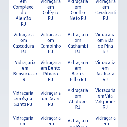
em
Vidraçaria
Vidraçaria
Vidraçaria
Complexo
em
em
em
do
Colégio
Coelho
Cavalcanti
Alemão
RJ
Neto RJ
RJ
RJ
Vidraçaria
Vidraçaria
Vidraçaria
Vidraçaria
em
em
em
em Brás
Cascadura
Campinho
Cachambi
de Pina
RJ
RJ
RJ
RJ
Vidraçaria
Vidraçaria
Vidraçaria
Vidraçaria
em
em Bento
em
em
Bonsucesso
Ribeiro
Barros
Anchieta
RJ
RJ
Filho RJ
RJ
Vidraçaria
Vidraçaria
Vidraçaria
Vidraçaria
em
em Vila
em Água
em Acari
Abolição
Valqueire
Santa RJ
RJ
RJ
RJ
Vidraçaria
Vidraçaria
Vidraçaria
Vidraçaria
em
em
em
em Praça