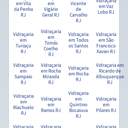
Vidraçaria
em Vila
em
Vicente
em Vaz
da Penha
Vigário
de
Lobo RJ
RJ
Geral RJ
Carvalho
RJ
Vidraçaria
Vidraçaria
Vidraçaria
Vidraçaria
em
em
em Todos
em São
Tomás
Turiaçu
os Santos
Francisco
Coelho
RJ
RJ
Xavier RJ
RJ
Vidraçaria
Vidraçaria
Vidraçaria em
Vidraçaria
em
em Rocha
Ricardo de
em Rocha
Sampaio
Miranda
Albuquerque
RJ
RJ
RJ
RJ
Vidraçaria
Vidraçaria
Vidraçaria
em
Vidraçaria
em
em
Quintino
em
Riachuelo
Ramos RJ
Bocaiuva
Pilares RJ
RJ
RJ
Vidraçaria
Vidraçaria
Vidraçaria