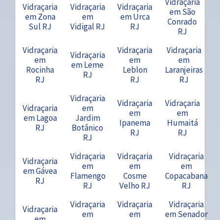
Vidraçaria
Vidraçaria
Vidraçaria
Vidraçaria
em São
em Zona
em
em Urca
Conrado
Sul RJ
Vidigal RJ
RJ
RJ
Vidraçaria
Vidraçaria
Vidraçaria
Vidraçaria
em
em
em
em Leme
Rocinha
Leblon
Laranjeiras
RJ
RJ
RJ
RJ
Vidraçaria
Vidraçaria
Vidraçaria
Vidraçaria
em
em
em
em Lagoa
Jardim
Ipanema
Humaitá
RJ
Botânico
RJ
RJ
RJ
Vidraçaria
Vidraçaria
Vidraçaria
Vidraçaria
em
em
em
em Gávea
Flamengo
Cosme
Copacabana
RJ
RJ
Velho RJ
RJ
Vidraçaria
Vidraçaria
Vidraçaria
Vidraçaria
em
em
em Senador
em