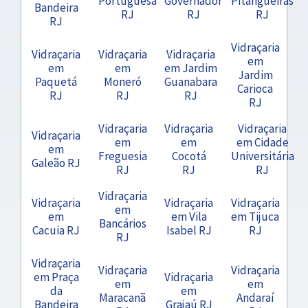
Portuguesa
Governador
Pitangueiras
Bandeira
RJ
RJ
RJ
RJ
Vidraçaria
Vidraçaria
Vidraçaria
Vidraçaria
em
em
em
em Jardim
Jardim
Paquetá
Moneró
Guanabara
Carioca
RJ
RJ
RJ
RJ
Vidraçaria
Vidraçaria
Vidraçaria
Vidraçaria
em
em
em Cidade
em
Freguesia
Cocotá
Universitária
Galeão RJ
RJ
RJ
RJ
Vidraçaria
Vidraçaria
Vidraçaria
Vidraçaria
em
em
em Vila
em Tijuca
Bancários
Cacuia RJ
Isabel RJ
RJ
RJ
Vidraçaria
Vidraçaria
Vidraçaria
em Praça
Vidraçaria
em
em
da
em
Maracanã
Andaraí
Bandeira
Grajaú RJ