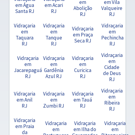
em
em Vila
em Água
em Acari
Abolição
Valqueire
Santa RJ
RJ
RJ
RJ
Vidraçaria
Vidraçaria
Vidraçaria
Vidraçaria
em
em
em
em Praça
Taquara
Tanque
Pechincha
Seca RJ
RJ
RJ
RJ
Vidraçaria
Vidraçaria
Vidraçaria
Vidraçaria
em
em
em
em
Cidade
Jacarepaguá
Gardênia
Curicica
de Deus
RJ
Azul RJ
RJ
RJ
Vidraçaria
Vidraçaria
Vidraçaria
Vidraçaria
em
em Anil
em
em Tauá
Ribeira
RJ
Zumbi RJ
RJ
RJ
Vidraçaria
Vidraçaria
Vidraçaria
Vidraçaria
em Praia
em
em Ilha do
em
da