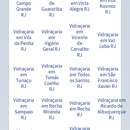
em Vila
Campo
de
em Vista
Kosmos
Grande
Guaratiba
Alegre RJ
RJ
RJ
RJ
Vidraçaria
Vidraçaria
Vidraçaria
em
Vidraçaria
em Vila
em
Vicente
em Vaz
da Penha
Vigário
de
Lobo RJ
RJ
Geral RJ
Carvalho
RJ
Vidraçaria
Vidraçaria
Vidraçaria
Vidraçaria
em
em
em Todos
em São
Tomás
Turiaçu
os Santos
Francisco
Coelho
RJ
RJ
Xavier RJ
RJ
Vidraçaria
Vidraçaria
Vidraçaria em
Vidraçaria
em
em Rocha
Ricardo de
em Rocha
Sampaio
Miranda
Albuquerque
RJ
RJ
RJ
RJ
Vidraçaria