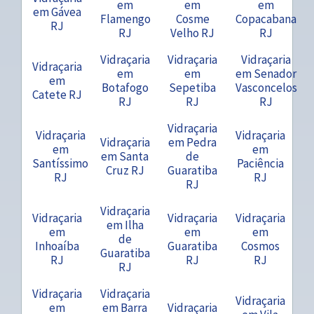
em
em
em
em Gávea
Flamengo
Cosme
Copacabana
RJ
RJ
Velho RJ
RJ
Vidraçaria
Vidraçaria
Vidraçaria
Vidraçaria
em
em
em Senador
em
Botafogo
Sepetiba
Vasconcelos
Catete RJ
RJ
RJ
RJ
Vidraçaria
Vidraçaria
Vidraçaria
Vidraçaria
em Pedra
em
em
em Santa
de
Santíssimo
Paciência
Cruz RJ
Guaratiba
RJ
RJ
RJ
Vidraçaria
Vidraçaria
Vidraçaria
Vidraçaria
em Ilha
em
em
em
de
Inhoaíba
Guaratiba
Cosmos
Guaratiba
RJ
RJ
RJ
RJ
Vidraçaria
Vidraçaria
Vidraçaria
em
em Barra
Vidraçaria