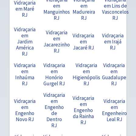
Vidraçaria
em
em
em Lins de
em Maré
Manguinhos
Madureira
Vasconcelos
RJ
RJ
RJ
RJ
Vidraçaria
Vidraçaria
em
Vidraçaria
Vidraçaria
em
Jardim
em
em Irajá
Jacarezinho
América
Jacaré RJ
RJ
RJ
RJ
Vidraçaria
Vidraçaria
Vidraçaria
Vidraçaria
em
em
em
em
Inhaúma
Honório
Higienópolis
Guadalupe
RJ
Gurgel RJ
RJ
RJ
Vidraçaria
Vidraçaria
Vidraçaria
em
Vidraçaria
em
em
Engenho
em
Engenho
Engenho
de
Engenheiro
da Rainha
Novo RJ
Dentro
Leal RJ
RJ
RJ