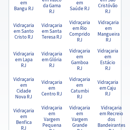
em
em
da Gama
Cristóvão
Bangu RJ
Saúde RJ
RJ
RJ
Vidraçaria
Vidraçaria
Vidraçaria
Vidraçaria
em Rio
em
em Santo
em Santa
Comprido
Mangueira
Cristo RJ
Teresa RJ
RJ
RJ
Vidraçaria
Vidraçaria
Vidraçaria
Vidraçaria
em
em
em Lapa
em Glória
Gamboa
Estácio
RJ
RJ
RJ
RJ
Vidraçaria
Vidraçaria
Vidraçaria
Vidraçaria
em
em
em
em Caju
Cidade
Catumbi
Centro RJ
RJ
Nova RJ
RJ
Vidraçaria
Vidraçaria
Vidraçaria
Vidraçaria
em
em
em Recreio
em
Vargem
Vargem
dos
Benfica
Pequena
Grande
Bandeirantes
RJ