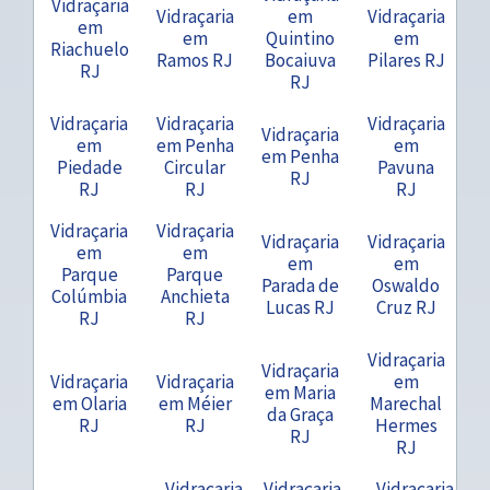
Vidraçaria
Vidraçaria
em
Vidraçaria
em
em
Quintino
em
Riachuelo
Ramos RJ
Bocaiuva
Pilares RJ
RJ
RJ
Vidraçaria
Vidraçaria
Vidraçaria
Vidraçaria
em
em Penha
em
em Penha
Piedade
Circular
Pavuna
RJ
RJ
RJ
RJ
Vidraçaria
Vidraçaria
Vidraçaria
Vidraçaria
em
em
em
em
Parque
Parque
Parada de
Oswaldo
Colúmbia
Anchieta
Lucas RJ
Cruz RJ
RJ
RJ
Vidraçaria
Vidraçaria
Vidraçaria
Vidraçaria
em
em Maria
em Olaria
em Méier
Marechal
da Graça
RJ
RJ
Hermes
RJ
RJ
Vidraçaria
Vidraçaria
Vidraçaria