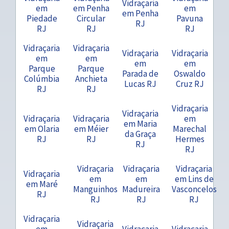
Vidraçaria
em
em Penha
em
em Penha
Piedade
Circular
Pavuna
RJ
RJ
RJ
RJ
Vidraçaria
Vidraçaria
Vidraçaria
Vidraçaria
em
em
em
em
Parque
Parque
Parada de
Oswaldo
Colúmbia
Anchieta
Lucas RJ
Cruz RJ
RJ
RJ
Vidraçaria
Vidraçaria
Vidraçaria
Vidraçaria
em
em Maria
em Olaria
em Méier
Marechal
da Graça
RJ
RJ
Hermes
RJ
RJ
Vidraçaria
Vidraçaria
Vidraçaria
Vidraçaria
em
em
em Lins de
em Maré
Manguinhos
Madureira
Vasconcelos
RJ
RJ
RJ
RJ
Vidraçaria
Vidraçaria
em
Vidraçaria
Vidraçaria