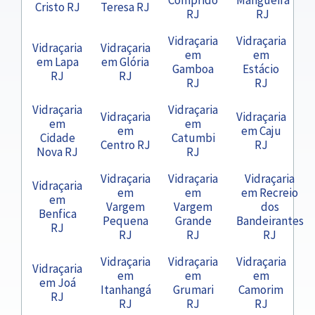
Cristo RJ
Teresa RJ
RJ
RJ
Vidraçaria
Vidraçaria
Vidraçaria
Vidraçaria
em
em
em Lapa
em Glória
Gamboa
Estácio
RJ
RJ
RJ
RJ
Vidraçaria
Vidraçaria
Vidraçaria
Vidraçaria
em
em
em
em Caju
Cidade
Catumbi
Centro RJ
RJ
Nova RJ
RJ
Vidraçaria
Vidraçaria
Vidraçaria
Vidraçaria
em
em
em Recreio
em
Vargem
Vargem
dos
Benfica
Pequena
Grande
Bandeirantes
RJ
RJ
RJ
RJ
Vidraçaria
Vidraçaria
Vidraçaria
Vidraçaria
em
em
em
em Joá
Itanhangá
Grumari
Camorim
RJ
RJ
RJ
RJ