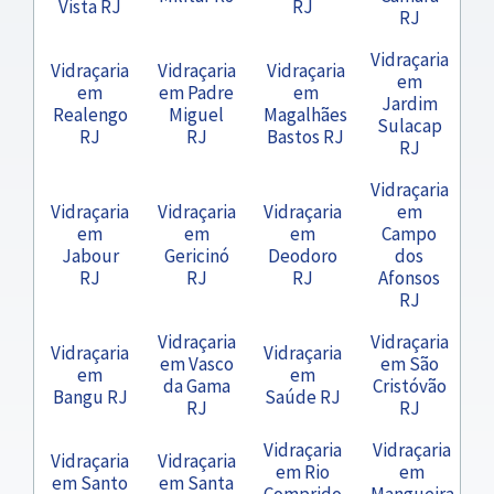
Vista RJ
RJ
RJ
Vidraçaria
Vidraçaria
Vidraçaria
Vidraçaria
em
em
em Padre
em
Jardim
Realengo
Miguel
Magalhães
Sulacap
RJ
RJ
Bastos RJ
RJ
Vidraçaria
Vidraçaria
Vidraçaria
Vidraçaria
em
em
em
em
Campo
Jabour
Gericinó
Deodoro
dos
RJ
RJ
RJ
Afonsos
RJ
Vidraçaria
Vidraçaria
Vidraçaria
Vidraçaria
em Vasco
em São
em
em
da Gama
Cristóvão
Bangu RJ
Saúde RJ
RJ
RJ
Vidraçaria
Vidraçaria
Vidraçaria
Vidraçaria
em Rio
em
em Santo
em Santa
Comprido
Mangueira