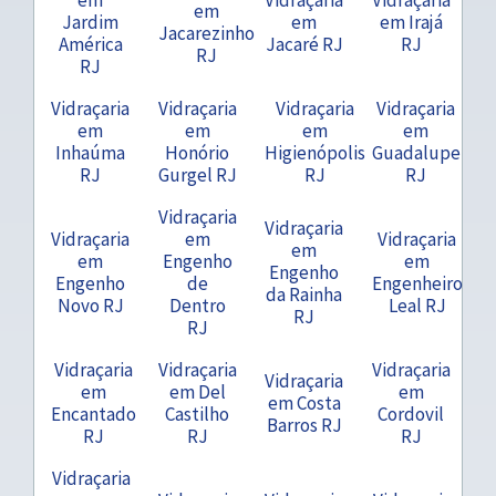
em
Jardim
em
em Irajá
Jacarezinho
América
Jacaré RJ
RJ
RJ
RJ
Vidraçaria
Vidraçaria
Vidraçaria
Vidraçaria
em
em
em
em
Inhaúma
Honório
Higienópolis
Guadalupe
RJ
Gurgel RJ
RJ
RJ
Vidraçaria
Vidraçaria
Vidraçaria
em
Vidraçaria
em
em
Engenho
em
Engenho
Engenho
de
Engenheiro
da Rainha
Novo RJ
Dentro
Leal RJ
RJ
RJ
Vidraçaria
Vidraçaria
Vidraçaria
Vidraçaria
em
em Del
em
em Costa
Encantado
Castilho
Cordovil
Barros RJ
RJ
RJ
RJ
Vidraçaria