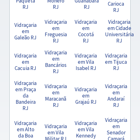
Paquetá
Moneró
Guanabara
Carioca
RJ
RJ
RJ
RJ
Vidraçaria
Vidraçaria
Vidraçaria
Vidraçaria
em
em
em Cidade
em
Freguesia
Cocotá
Universitária
Galeão RJ
RJ
RJ
RJ
Vidraçaria
Vidraçaria
Vidraçaria
Vidraçaria
em
em
em Vila
em Tijuca
Bancários
Cacuia RJ
Isabel RJ
RJ
RJ
Vidraçaria
Vidraçaria
Vidraçaria
em Praça
Vidraçaria
em
em
da
em
Maracanã
Andaraí
Bandeira
Grajaú RJ
RJ
RJ
RJ
Vidraçaria
Vidraçaria
Vidraçaria
Vidraçaria
em
em Alto
em Vila
em Vila
Senador
da Boa
Kennedy
Militar RJ
Camará