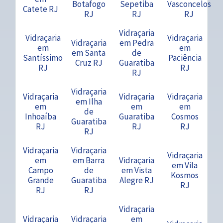
Botafogo
Sepetiba
Vasconcelos
Catete RJ
RJ
RJ
RJ
Vidraçaria
Vidraçaria
Vidraçaria
Vidraçaria
em Pedra
em
em
em Santa
de
Santíssimo
Paciência
Cruz RJ
Guaratiba
RJ
RJ
RJ
Vidraçaria
Vidraçaria
Vidraçaria
Vidraçaria
em Ilha
em
em
em
de
Inhoaíba
Guaratiba
Cosmos
Guaratiba
RJ
RJ
RJ
RJ
Vidraçaria
Vidraçaria
Vidraçaria
em
em Barra
Vidraçaria
em Vila
Campo
de
em Vista
Kosmos
Grande
Guaratiba
Alegre RJ
RJ
RJ
RJ
Vidraçaria
Vidraçaria
Vidraçaria
em