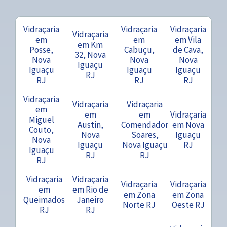
Vidraçaria
Vidraçaria
Vidraçaria
Vidraçaria
em
em
em Vila
em Km
Posse,
Cabuçu,
de Cava,
32, Nova
Nova
Nova
Nova
Iguaçu
Iguaçu
Iguaçu
Iguaçu
RJ
RJ
RJ
RJ
Vidraçaria
Vidraçaria
Vidraçaria
em
em
em
Vidraçaria
Miguel
Austin,
Comendador
em Nova
Couto,
Nova
Soares,
Iguaçu
Nova
Iguaçu
Nova Iguaçu
RJ
Iguaçu
RJ
RJ
RJ
Vidraçaria
Vidraçaria
Vidraçaria
Vidraçaria
em
em Rio de
em Zona
em Zona
Queimados
Janeiro
Norte RJ
Oeste RJ
RJ
RJ