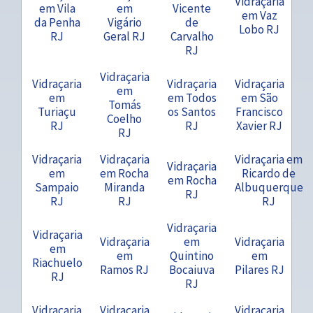
Vidraçaria
em Vila
em
Vicente
em Vaz
da Penha
Vigário
de
Lobo RJ
RJ
Geral RJ
Carvalho
RJ
Vidraçaria
Vidraçaria
Vidraçaria
Vidraçaria
em
em
em Todos
em São
Tomás
Turiaçu
os Santos
Francisco
Coelho
RJ
RJ
Xavier RJ
RJ
Vidraçaria
Vidraçaria
Vidraçaria em
Vidraçaria
em
em Rocha
Ricardo de
em Rocha
Sampaio
Miranda
Albuquerque
RJ
RJ
RJ
RJ
Vidraçaria
Vidraçaria
Vidraçaria
em
Vidraçaria
em
em
Quintino
em
Riachuelo
Ramos RJ
Bocaiuva
Pilares RJ
RJ
RJ
Vidraçaria
Vidraçaria
Vidraçaria