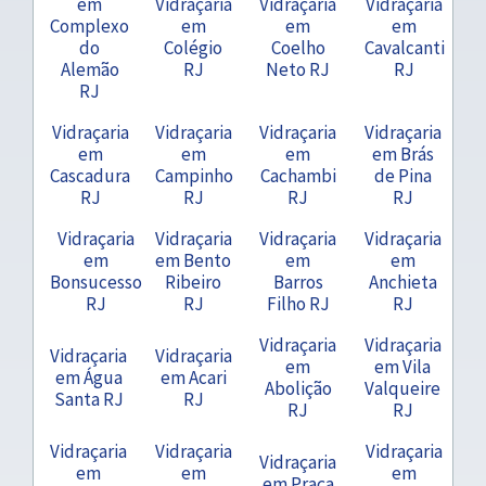
em
Vidraçaria
Vidraçaria
Vidraçaria
Complexo
em
em
em
do
Colégio
Coelho
Cavalcanti
Alemão
RJ
Neto RJ
RJ
RJ
Vidraçaria
Vidraçaria
Vidraçaria
Vidraçaria
em
em
em
em Brás
Cascadura
Campinho
Cachambi
de Pina
RJ
RJ
RJ
RJ
Vidraçaria
Vidraçaria
Vidraçaria
Vidraçaria
em
em Bento
em
em
Bonsucesso
Ribeiro
Barros
Anchieta
RJ
RJ
Filho RJ
RJ
Vidraçaria
Vidraçaria
Vidraçaria
Vidraçaria
em
em Vila
em Água
em Acari
Abolição
Valqueire
Santa RJ
RJ
RJ
RJ
Vidraçaria
Vidraçaria
Vidraçaria
Vidraçaria
em
em
em
em Praça