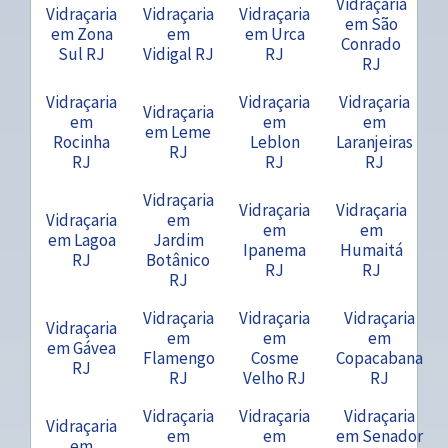
Vidraçaria
Vidraçaria
Vidraçaria
Vidraçaria
em São
em Zona
em
em Urca
Conrado
Sul RJ
Vidigal RJ
RJ
RJ
Vidraçaria
Vidraçaria
Vidraçaria
Vidraçaria
em
em
em
em Leme
Rocinha
Leblon
Laranjeiras
RJ
RJ
RJ
RJ
Vidraçaria
Vidraçaria
Vidraçaria
Vidraçaria
em
em
em
em Lagoa
Jardim
Ipanema
Humaitá
RJ
Botânico
RJ
RJ
RJ
Vidraçaria
Vidraçaria
Vidraçaria
Vidraçaria
em
em
em
em Gávea
Flamengo
Cosme
Copacabana
RJ
RJ
Velho RJ
RJ
Vidraçaria
Vidraçaria
Vidraçaria
Vidraçaria
em
em
em Senador
em