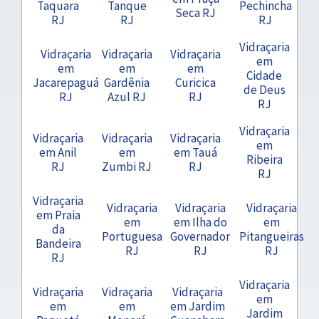
Taquara
Tanque
Pechincha
Seca RJ
RJ
RJ
RJ
Vidraçaria
Vidraçaria
Vidraçaria
Vidraçaria
em
em
em
em
Cidade
Jacarepaguá
Gardênia
Curicica
de Deus
RJ
Azul RJ
RJ
RJ
Vidraçaria
Vidraçaria
Vidraçaria
Vidraçaria
em
em Anil
em
em Tauá
Ribeira
RJ
Zumbi RJ
RJ
RJ
Vidraçaria
Vidraçaria
Vidraçaria
Vidraçaria
em Praia
em
em Ilha do
em
da
Portuguesa
Governador
Pitangueiras
Bandeira
RJ
RJ
RJ
RJ
Vidraçaria
Vidraçaria
Vidraçaria
Vidraçaria
em
em
em
em Jardim
Jardim