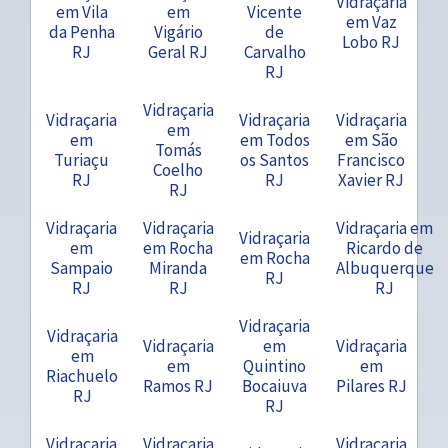
Vidraçaria
em Vila
em
Vicente
em Vaz
da Penha
Vigário
de
Lobo RJ
RJ
Geral RJ
Carvalho
RJ
Vidraçaria
Vidraçaria
Vidraçaria
Vidraçaria
em
em
em Todos
em São
Tomás
Turiaçu
os Santos
Francisco
Coelho
RJ
RJ
Xavier RJ
RJ
Vidraçaria
Vidraçaria
Vidraçaria em
Vidraçaria
em
em Rocha
Ricardo de
em Rocha
Sampaio
Miranda
Albuquerque
RJ
RJ
RJ
RJ
Vidraçaria
Vidraçaria
Vidraçaria
em
Vidraçaria
em
em
Quintino
em
Riachuelo
Ramos RJ
Bocaiuva
Pilares RJ
RJ
RJ
Vidraçaria
Vidraçaria
Vidraçaria