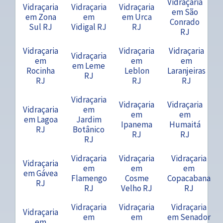
Vidraçaria
Vidraçaria
Vidraçaria
Vidraçaria
em São
em Zona
em
em Urca
Conrado
Sul RJ
Vidigal RJ
RJ
RJ
Vidraçaria
Vidraçaria
Vidraçaria
Vidraçaria
em
em
em
em Leme
Rocinha
Leblon
Laranjeiras
RJ
RJ
RJ
RJ
Vidraçaria
Vidraçaria
Vidraçaria
Vidraçaria
em
em
em
em Lagoa
Jardim
Ipanema
Humaitá
RJ
Botânico
RJ
RJ
RJ
Vidraçaria
Vidraçaria
Vidraçaria
Vidraçaria
em
em
em
em Gávea
Flamengo
Cosme
Copacabana
RJ
RJ
Velho RJ
RJ
Vidraçaria
Vidraçaria
Vidraçaria
Vidraçaria
em
em
em Senador
em