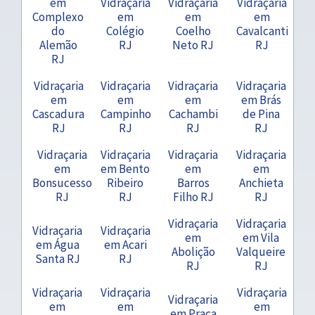
em
Vidraçaria
Vidraçaria
Vidraçaria
Complexo
em
em
em
do
Colégio
Coelho
Cavalcanti
Alemão
RJ
Neto RJ
RJ
RJ
Vidraçaria
Vidraçaria
Vidraçaria
Vidraçaria
em
em
em
em Brás
Cascadura
Campinho
Cachambi
de Pina
RJ
RJ
RJ
RJ
Vidraçaria
Vidraçaria
Vidraçaria
Vidraçaria
em
em Bento
em
em
Bonsucesso
Ribeiro
Barros
Anchieta
RJ
RJ
Filho RJ
RJ
Vidraçaria
Vidraçaria
Vidraçaria
Vidraçaria
em
em Vila
em Água
em Acari
Abolição
Valqueire
Santa RJ
RJ
RJ
RJ
Vidraçaria
Vidraçaria
Vidraçaria
Vidraçaria
em
em
em
em Praça