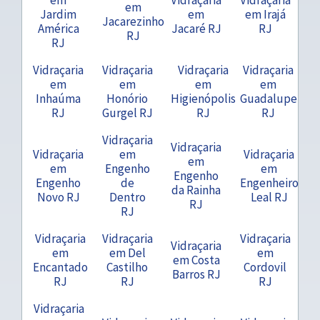
em
Jardim
em
em Irajá
Jacarezinho
América
Jacaré RJ
RJ
RJ
RJ
Vidraçaria
Vidraçaria
Vidraçaria
Vidraçaria
em
em
em
em
Inhaúma
Honório
Higienópolis
Guadalupe
RJ
Gurgel RJ
RJ
RJ
Vidraçaria
Vidraçaria
Vidraçaria
em
Vidraçaria
em
em
Engenho
em
Engenho
Engenho
de
Engenheiro
da Rainha
Novo RJ
Dentro
Leal RJ
RJ
RJ
Vidraçaria
Vidraçaria
Vidraçaria
Vidraçaria
em
em Del
em
em Costa
Encantado
Castilho
Cordovil
Barros RJ
RJ
RJ
RJ
Vidraçaria