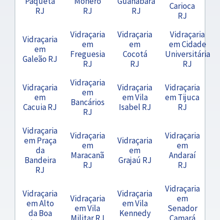
Paquetá
Moneró
Guanabara
Carioca
RJ
RJ
RJ
RJ
Vidraçaria
Vidraçaria
Vidraçaria
Vidraçaria
em
em
em Cidade
em
Freguesia
Cocotá
Universitária
Galeão RJ
RJ
RJ
RJ
Vidraçaria
Vidraçaria
Vidraçaria
Vidraçaria
em
em
em Vila
em Tijuca
Bancários
Cacuia RJ
Isabel RJ
RJ
RJ
Vidraçaria
Vidraçaria
Vidraçaria
em Praça
Vidraçaria
em
em
da
em
Maracanã
Andaraí
Bandeira
Grajaú RJ
RJ
RJ
RJ
Vidraçaria
Vidraçaria
Vidraçaria
Vidraçaria
em
em Alto
em Vila
em Vila
Senador
da Boa
Kennedy
Militar RJ
Camará