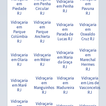
Vidraçaria
em
em Penha
em
em Penha
Piedade
Circular
Pavuna
RJ
RJ
RJ
RJ
Vidraçaria
Vidraçaria
Vidraçaria
Vidraçaria
em
em
em
em
Parque
Parque
Parada de
Oswaldo
Colúmbia
Anchieta
Lucas RJ
Cruz RJ
RJ
RJ
Vidraçaria
Vidraçaria
Vidraçaria
Vidraçaria
em
em Maria
em Olaria
em Méier
Marechal
da Graça
RJ
RJ
Hermes
RJ
RJ
Vidraçaria
Vidraçaria
Vidraçaria
Vidraçaria
em
em
em Lins de
em Maré
Manguinhos
Madureira
Vasconcelos
RJ
RJ
RJ
RJ
Vidraçaria
Vidraçaria
em
Vidraçaria
Vidraçaria