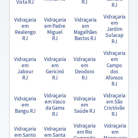
Vista RJ
RJ
RJ
Vidraçaria
Vidraçaria
Vidraçaria
Vidraçaria
em
em
em Padre
em
Jardim
Realengo
Miguel
Magalhães
Sulacap
RJ
RJ
Bastos RJ
RJ
Vidraçaria
Vidraçaria
Vidraçaria
Vidraçaria
em
em
em
em
Campo
Jabour
Gericinó
Deodoro
dos
RJ
RJ
RJ
Afonsos
RJ
Vidraçaria
Vidraçaria
Vidraçaria
Vidraçaria
em Vasco
em São
em
em
da Gama
Cristóvão
Bangu RJ
Saúde RJ
RJ
RJ
Vidraçaria
Vidraçaria
Vidraçaria
Vidraçaria
em Rio
em
em Santo
em Santa
Comprido
Mangueira