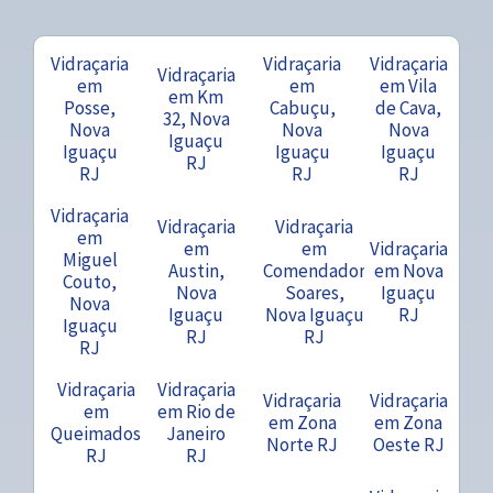
Vidraçaria
Vidraçaria
Vidraçaria
Vidraçaria
em
em
em Vila
em Km
Posse,
Cabuçu,
de Cava,
32, Nova
Nova
Nova
Nova
Iguaçu
Iguaçu
Iguaçu
Iguaçu
RJ
RJ
RJ
RJ
Vidraçaria
Vidraçaria
Vidraçaria
em
em
em
Vidraçaria
Miguel
Austin,
Comendador
em Nova
Couto,
Nova
Soares,
Iguaçu
Nova
Iguaçu
Nova Iguaçu
RJ
Iguaçu
RJ
RJ
RJ
Vidraçaria
Vidraçaria
Vidraçaria
Vidraçaria
em
em Rio de
em Zona
em Zona
Queimados
Janeiro
Norte RJ
Oeste RJ
RJ
RJ