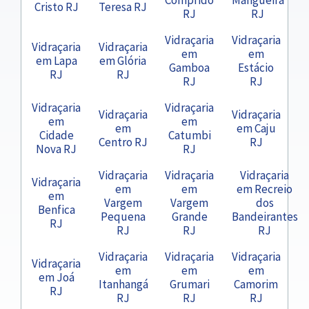
Cristo RJ
Teresa RJ
RJ
RJ
Vidraçaria
Vidraçaria
Vidraçaria
Vidraçaria
em
em
em Lapa
em Glória
Gamboa
Estácio
RJ
RJ
RJ
RJ
Vidraçaria
Vidraçaria
Vidraçaria
Vidraçaria
em
em
em
em Caju
Cidade
Catumbi
Centro RJ
RJ
Nova RJ
RJ
Vidraçaria
Vidraçaria
Vidraçaria
Vidraçaria
em
em
em Recreio
em
Vargem
Vargem
dos
Benfica
Pequena
Grande
Bandeirantes
RJ
RJ
RJ
RJ
Vidraçaria
Vidraçaria
Vidraçaria
Vidraçaria
em
em
em
em Joá
Itanhangá
Grumari
Camorim
RJ
RJ
RJ
RJ