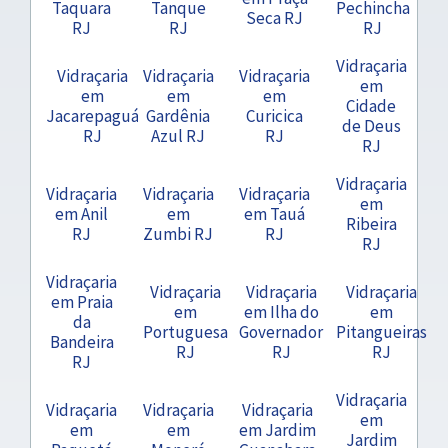
Taquara
Tanque
Pechincha
Seca RJ
RJ
RJ
RJ
Vidraçaria
Vidraçaria
Vidraçaria
Vidraçaria
em
em
em
em
Cidade
Jacarepaguá
Gardênia
Curicica
de Deus
RJ
Azul RJ
RJ
RJ
Vidraçaria
Vidraçaria
Vidraçaria
Vidraçaria
em
em Anil
em
em Tauá
Ribeira
RJ
Zumbi RJ
RJ
RJ
Vidraçaria
Vidraçaria
Vidraçaria
Vidraçaria
em Praia
em
em Ilha do
em
da
Portuguesa
Governador
Pitangueiras
Bandeira
RJ
RJ
RJ
RJ
Vidraçaria
Vidraçaria
Vidraçaria
Vidraçaria
em
em
em
em Jardim
Jardim