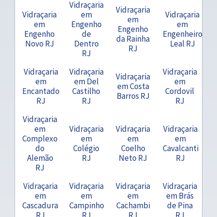
Vidraçaria
Vidraçaria
Vidraçaria
em
Vidraçaria
em
em
Engenho
em
Engenho
Engenho
de
Engenheiro
da Rainha
Novo RJ
Dentro
Leal RJ
RJ
RJ
Vidraçaria
Vidraçaria
Vidraçaria
Vidraçaria
em
em Del
em
em Costa
Encantado
Castilho
Cordovil
Barros RJ
RJ
RJ
RJ
Vidraçaria
em
Vidraçaria
Vidraçaria
Vidraçaria
Complexo
em
em
em
do
Colégio
Coelho
Cavalcanti
Alemão
RJ
Neto RJ
RJ
RJ
Vidraçaria
Vidraçaria
Vidraçaria
Vidraçaria
em
em
em
em Brás
Cascadura
Campinho
Cachambi
de Pina
RJ
RJ
RJ
RJ