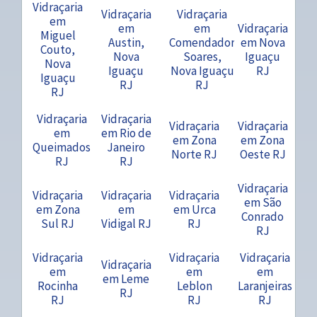
Vidraçaria
Vidraçaria
Vidraçaria
em
em
em
Vidraçaria
Miguel
Austin,
Comendador
em Nova
Couto,
Nova
Soares,
Iguaçu
Nova
Iguaçu
Nova Iguaçu
RJ
Iguaçu
RJ
RJ
RJ
Vidraçaria
Vidraçaria
Vidraçaria
Vidraçaria
em
em Rio de
em Zona
em Zona
Queimados
Janeiro
Norte RJ
Oeste RJ
RJ
RJ
Vidraçaria
Vidraçaria
Vidraçaria
Vidraçaria
em São
em Zona
em
em Urca
Conrado
Sul RJ
Vidigal RJ
RJ
RJ
Vidraçaria
Vidraçaria
Vidraçaria
Vidraçaria
em
em
em
em Leme
Rocinha
Leblon
Laranjeiras
RJ
RJ
RJ
RJ