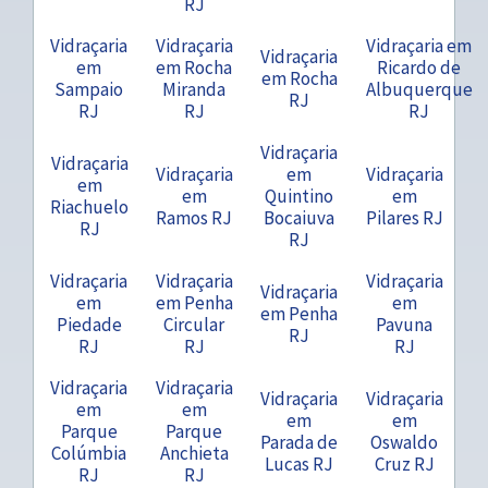
RJ
Vidraçaria
Vidraçaria
Vidraçaria em
Vidraçaria
em
em Rocha
Ricardo de
em Rocha
Sampaio
Miranda
Albuquerque
RJ
RJ
RJ
RJ
Vidraçaria
Vidraçaria
Vidraçaria
em
Vidraçaria
em
em
Quintino
em
Riachuelo
Ramos RJ
Bocaiuva
Pilares RJ
RJ
RJ
Vidraçaria
Vidraçaria
Vidraçaria
Vidraçaria
em
em Penha
em
em Penha
Piedade
Circular
Pavuna
RJ
RJ
RJ
RJ
Vidraçaria
Vidraçaria
Vidraçaria
Vidraçaria
em
em
em
em
Parque
Parque
Parada de
Oswaldo
Colúmbia
Anchieta
Lucas RJ
Cruz RJ
RJ
RJ