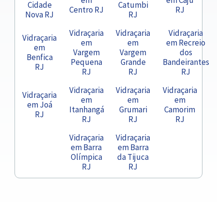
Cidade
Catumbi
Centro RJ
RJ
Nova RJ
RJ
Vidraçaria
Vidraçaria
Vidraçaria
Vidraçaria
em
em
em Recreio
em
Vargem
Vargem
dos
Benfica
Pequena
Grande
Bandeirantes
RJ
RJ
RJ
RJ
Vidraçaria
Vidraçaria
Vidraçaria
Vidraçaria
em
em
em
em Joá
Itanhangá
Grumari
Camorim
RJ
RJ
RJ
RJ
Vidraçaria
Vidraçaria
em Barra
em Barra
Olímpica
da Tijuca
RJ
RJ