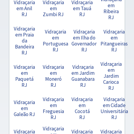
Vidraçaria
Vidraçaria
Vidraçaria
em
em Anil
em
em Tauá
Ribeira
RJ
Zumbi RJ
RJ
RJ
Vidraçaria
Vidraçaria
Vidraçaria
Vidraçaria
em Praia
em
em Ilha do
em
da
Portuguesa
Governador
Pitangueiras
Bandeira
RJ
RJ
RJ
RJ
Vidraçaria
Vidraçaria
Vidraçaria
Vidraçaria
em
em
em
em Jardim
Jardim
Paquetá
Moneró
Guanabara
Carioca
RJ
RJ
RJ
RJ
Vidraçaria
Vidraçaria
Vidraçaria
Vidraçaria
em
em
em Cidade
em
Freguesia
Cocotá
Universitária
Galeão RJ
RJ
RJ
RJ
Vidraçaria
Vidraçaria
Vidraçaria
Vidraçaria