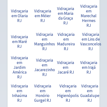
Vidraçaria
Vidraçaria
Vidraçaria
Vidraçaria
em
em Maria
em Olaria
em Méier
Marechal
da Graça
RJ
RJ
Hermes
RJ
RJ
Vidraçaria
Vidraçaria
Vidraçaria
Vidraçaria
em
em
em Lins de
em Maré
Manguinhos
Madureira
Vasconcelos
RJ
RJ
RJ
RJ
Vidraçaria
Vidraçaria
em
Vidraçaria
Vidraçaria
em
Jardim
em
em Irajá
Jacarezinho
América
Jacaré RJ
RJ
RJ
RJ
Vidraçaria
Vidraçaria
Vidraçaria
Vidraçaria
em
em
em
em
Inhaúma
Honório
Higienópolis
Guadalupe
RJ
Gurgel RJ
RJ
RJ