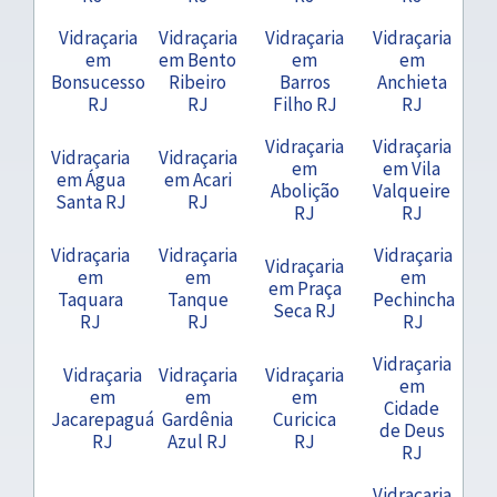
Vidraçaria
Vidraçaria
Vidraçaria
Vidraçaria
em
em Bento
em
em
Bonsucesso
Ribeiro
Barros
Anchieta
RJ
RJ
Filho RJ
RJ
Vidraçaria
Vidraçaria
Vidraçaria
Vidraçaria
em
em Vila
em Água
em Acari
Abolição
Valqueire
Santa RJ
RJ
RJ
RJ
Vidraçaria
Vidraçaria
Vidraçaria
Vidraçaria
em
em
em
em Praça
Taquara
Tanque
Pechincha
Seca RJ
RJ
RJ
RJ
Vidraçaria
Vidraçaria
Vidraçaria
Vidraçaria
em
em
em
em
Cidade
Jacarepaguá
Gardênia
Curicica
de Deus
RJ
Azul RJ
RJ
RJ
Vidraçaria