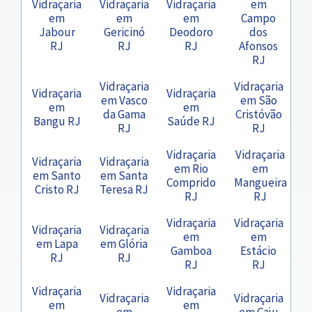
Vidraçaria
Vidraçaria
Vidraçaria
em
em
em
em
Campo
Jabour
Gericinó
Deodoro
dos
RJ
RJ
RJ
Afonsos
RJ
Vidraçaria
Vidraçaria
Vidraçaria
Vidraçaria
em Vasco
em São
em
em
da Gama
Cristóvão
Bangu RJ
Saúde RJ
RJ
RJ
Vidraçaria
Vidraçaria
Vidraçaria
Vidraçaria
em Rio
em
em Santo
em Santa
Comprido
Mangueira
Cristo RJ
Teresa RJ
RJ
RJ
Vidraçaria
Vidraçaria
Vidraçaria
Vidraçaria
em
em
em Lapa
em Glória
Gamboa
Estácio
RJ
RJ
RJ
RJ
Vidraçaria
Vidraçaria
Vidraçaria
Vidraçaria
em
em
em
em Caju