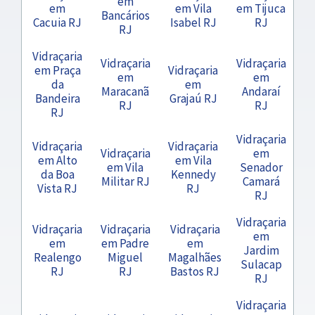
em
em
em Vila
em Tijuca
Bancários
Cacuia RJ
Isabel RJ
RJ
RJ
Vidraçaria
Vidraçaria
Vidraçaria
em Praça
Vidraçaria
em
em
da
em
Maracanã
Andaraí
Bandeira
Grajaú RJ
RJ
RJ
RJ
Vidraçaria
Vidraçaria
Vidraçaria
Vidraçaria
em
em Alto
em Vila
em Vila
Senador
da Boa
Kennedy
Militar RJ
Camará
Vista RJ
RJ
RJ
Vidraçaria
Vidraçaria
Vidraçaria
Vidraçaria
em
em
em Padre
em
Jardim
Realengo
Miguel
Magalhães
Sulacap
RJ
RJ
Bastos RJ
RJ
Vidraçaria