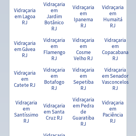
Vidraçaria
Vidraçaria
Vidraçaria
Vidraçaria
em
em
em
em Lagoa
Jardim
Ipanema
Humaitá
RJ
Botânico
RJ
RJ
RJ
Vidraçaria
Vidraçaria
Vidraçaria
Vidraçaria
em
em
em
em Gávea
Flamengo
Cosme
Copacabana
RJ
RJ
Velho RJ
RJ
Vidraçaria
Vidraçaria
Vidraçaria
Vidraçaria
em
em
em Senador
em
Botafogo
Sepetiba
Vasconcelos
Catete RJ
RJ
RJ
RJ
Vidraçaria
Vidraçaria
Vidraçaria
Vidraçaria
em Pedra
em
em
em Santa
de
Santíssimo
Paciência
Cruz RJ
Guaratiba
RJ
RJ
RJ
Vidraçaria