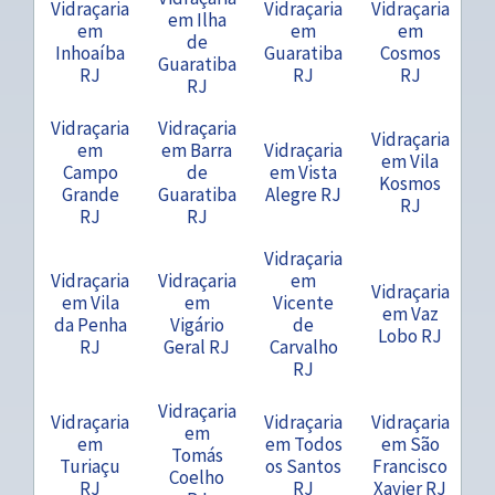
Vidraçaria
Vidraçaria
Vidraçaria
em Ilha
em
em
em
de
Inhoaíba
Guaratiba
Cosmos
Guaratiba
RJ
RJ
RJ
RJ
Vidraçaria
Vidraçaria
Vidraçaria
em
em Barra
Vidraçaria
em Vila
Campo
de
em Vista
Kosmos
Grande
Guaratiba
Alegre RJ
RJ
RJ
RJ
Vidraçaria
Vidraçaria
Vidraçaria
em
Vidraçaria
em Vila
em
Vicente
em Vaz
da Penha
Vigário
de
Lobo RJ
RJ
Geral RJ
Carvalho
RJ
Vidraçaria
Vidraçaria
Vidraçaria
Vidraçaria
em
em
em Todos
em São
Tomás
Turiaçu
os Santos
Francisco
Coelho
RJ
RJ
Xavier RJ