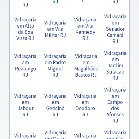
RJ
RJ
RJ
Vidraçaria
Vidraçaria
Vidraçaria
Vidraçaria
em
em Alto
em Vila
em Vila
Senador
da Boa
Kennedy
Militar RJ
Camará
Vista RJ
RJ
RJ
Vidraçaria
Vidraçaria
Vidraçaria
Vidraçaria
em
em
em Padre
em
Jardim
Realengo
Miguel
Magalhães
Sulacap
RJ
RJ
Bastos RJ
RJ
Vidraçaria
Vidraçaria
Vidraçaria
Vidraçaria
em
em
em
em
Campo
Jabour
Gericinó
Deodoro
dos
RJ
RJ
RJ
Afonsos
RJ
Vidraçaria
Vidraçaria
Vidraçaria
Vidraçaria
em Vasco
em São