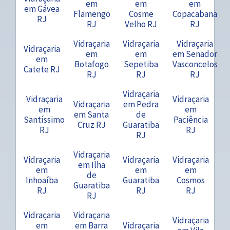
em
em
em
em Gávea
Flamengo
Cosme
Copacabana
RJ
RJ
Velho RJ
RJ
Vidraçaria
Vidraçaria
Vidraçaria
Vidraçaria
em
em
em Senador
em
Botafogo
Sepetiba
Vasconcelos
Catete RJ
RJ
RJ
RJ
Vidraçaria
Vidraçaria
Vidraçaria
Vidraçaria
em Pedra
em
em
em Santa
de
Santíssimo
Paciência
Cruz RJ
Guaratiba
RJ
RJ
RJ
Vidraçaria
Vidraçaria
Vidraçaria
Vidraçaria
em Ilha
em
em
em
de
Inhoaíba
Guaratiba
Cosmos
Guaratiba
RJ
RJ
RJ
RJ
Vidraçaria
Vidraçaria
Vidraçaria
em
em Barra
Vidraçaria