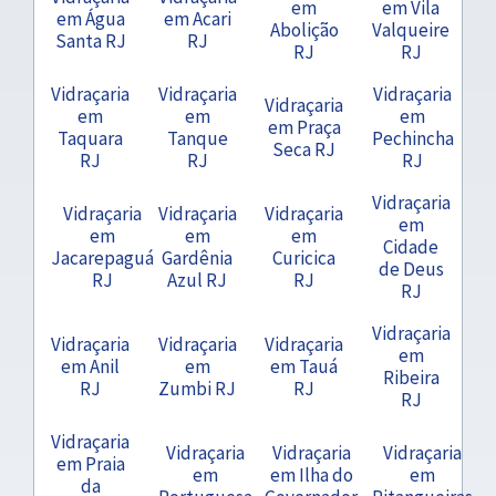
em
em Vila
em Água
em Acari
Abolição
Valqueire
Santa RJ
RJ
RJ
RJ
Vidraçaria
Vidraçaria
Vidraçaria
Vidraçaria
em
em
em
em Praça
Taquara
Tanque
Pechincha
Seca RJ
RJ
RJ
RJ
Vidraçaria
Vidraçaria
Vidraçaria
Vidraçaria
em
em
em
em
Cidade
Jacarepaguá
Gardênia
Curicica
de Deus
RJ
Azul RJ
RJ
RJ
Vidraçaria
Vidraçaria
Vidraçaria
Vidraçaria
em
em Anil
em
em Tauá
Ribeira
RJ
Zumbi RJ
RJ
RJ
Vidraçaria
Vidraçaria
Vidraçaria
Vidraçaria
em Praia
em
em Ilha do
em
da