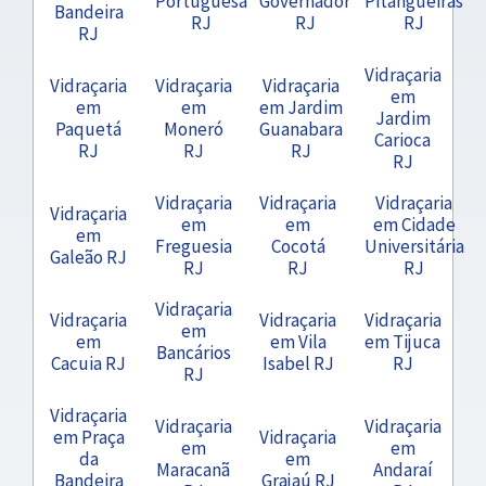
Portuguesa
Governador
Pitangueiras
Bandeira
RJ
RJ
RJ
RJ
Vidraçaria
Vidraçaria
Vidraçaria
Vidraçaria
em
em
em
em Jardim
Jardim
Paquetá
Moneró
Guanabara
Carioca
RJ
RJ
RJ
RJ
Vidraçaria
Vidraçaria
Vidraçaria
Vidraçaria
em
em
em Cidade
em
Freguesia
Cocotá
Universitária
Galeão RJ
RJ
RJ
RJ
Vidraçaria
Vidraçaria
Vidraçaria
Vidraçaria
em
em
em Vila
em Tijuca
Bancários
Cacuia RJ
Isabel RJ
RJ
RJ
Vidraçaria
Vidraçaria
Vidraçaria
em Praça
Vidraçaria
em
em
da
em
Maracanã
Andaraí
Bandeira
Grajaú RJ