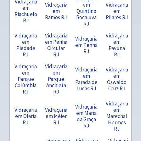
Vidraçaria
Vidraçaria
em
Vidraçaria
em
em
Quintino
em
Riachuelo
Ramos RJ
Bocaiuva
Pilares RJ
RJ
RJ
Vidraçaria
Vidraçaria
Vidraçaria
Vidraçaria
em
em Penha
em
em Penha
Piedade
Circular
Pavuna
RJ
RJ
RJ
RJ
Vidraçaria
Vidraçaria
Vidraçaria
Vidraçaria
em
em
em
em
Parque
Parque
Parada de
Oswaldo
Colúmbia
Anchieta
Lucas RJ
Cruz RJ
RJ
RJ
Vidraçaria
Vidraçaria
Vidraçaria
Vidraçaria
em
em Maria
em Olaria
em Méier
Marechal
da Graça
RJ
RJ
Hermes
RJ
RJ
Vidraçaria
Vidraçaria
Vidraçaria