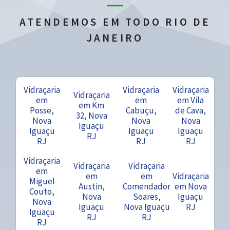
ATENDEMOS EM TODO RIO DE
JANEIRO
Vidraçaria
Vidraçaria
Vidraçaria
Vidraçaria
em
em
em Vila
em Km
Posse,
Cabuçu,
de Cava,
32, Nova
Nova
Nova
Nova
Iguaçu
Iguaçu
Iguaçu
Iguaçu
RJ
RJ
RJ
RJ
Vidraçaria
Vidraçaria
Vidraçaria
em
em
em
Vidraçaria
Miguel
Austin,
Comendador
em Nova
Couto,
Nova
Soares,
Iguaçu
Nova
Iguaçu
Nova Iguaçu
RJ
Iguaçu
RJ
RJ
RJ