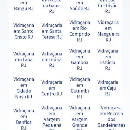
em
em
da Gama
Cristóvão
Bangu RJ
Saúde RJ
RJ
RJ
Vidraçaria
Vidraçaria
Vidraçaria
Vidraçaria
em Rio
em
em Santo
em Santa
Comprido
Mangueira
Cristo RJ
Teresa RJ
RJ
RJ
Vidraçaria
Vidraçaria
Vidraçaria
Vidraçaria
em
em
em Lapa
em Glória
Gamboa
Estácio
RJ
RJ
RJ
RJ
Vidraçaria
Vidraçaria
Vidraçaria
Vidraçaria
em
em
em
em Caju
Cidade
Catumbi
Centro RJ
RJ
Nova RJ
RJ
Vidraçaria
Vidraçaria
Vidraçaria
Vidraçaria
em
em
em Recreio
em
Vargem
Vargem
dos
Benfica
Pequena
Grande
Bandeirantes
RJ