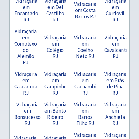
Vidraçaria
Vidraçaria
Vidraçaria
Vidraçaria
em
em Del
em
em Costa
Encantado
Castilho
Cordovil
Barros RJ
RJ
RJ
RJ
Vidraçaria
em
Vidraçaria
Vidraçaria
Vidraçaria
Complexo
em
em
em
do
Colégio
Coelho
Cavalcanti
Alemão
RJ
Neto RJ
RJ
RJ
Vidraçaria
Vidraçaria
Vidraçaria
Vidraçaria
em
em
em
em Brás
Cascadura
Campinho
Cachambi
de Pina
RJ
RJ
RJ
RJ
Vidraçaria
Vidraçaria
Vidraçaria
Vidraçaria
em
em Bento
em
em
Bonsucesso
Ribeiro
Barros
Anchieta
RJ
RJ
Filho RJ
RJ
Vidraçaria
Vidraçaria
Vidraçaria
Vidraçaria