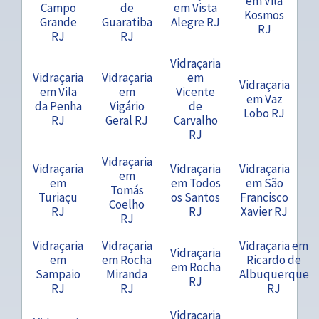
em Vila
Campo
de
em Vista
Kosmos
Grande
Guaratiba
Alegre RJ
RJ
RJ
RJ
Vidraçaria
Vidraçaria
Vidraçaria
em
Vidraçaria
em Vila
em
Vicente
em Vaz
da Penha
Vigário
de
Lobo RJ
RJ
Geral RJ
Carvalho
RJ
Vidraçaria
Vidraçaria
Vidraçaria
Vidraçaria
em
em
em Todos
em São
Tomás
Turiaçu
os Santos
Francisco
Coelho
RJ
RJ
Xavier RJ
RJ
Vidraçaria
Vidraçaria
Vidraçaria em
Vidraçaria
em
em Rocha
Ricardo de
em Rocha
Sampaio
Miranda
Albuquerque
RJ
RJ
RJ
RJ
Vidraçaria