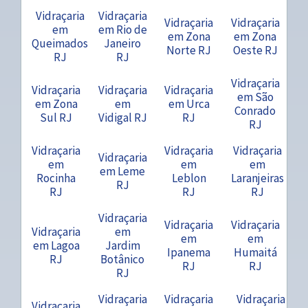
Vidraçaria
Vidraçaria
Vidraçaria
Vidraçaria
em
em Rio de
em Zona
em Zona
Queimados
Janeiro
Norte RJ
Oeste RJ
RJ
RJ
Vidraçaria
Vidraçaria
Vidraçaria
Vidraçaria
em São
em Zona
em
em Urca
Conrado
Sul RJ
Vidigal RJ
RJ
RJ
Vidraçaria
Vidraçaria
Vidraçaria
Vidraçaria
em
em
em
em Leme
Rocinha
Leblon
Laranjeiras
RJ
RJ
RJ
RJ
Vidraçaria
Vidraçaria
Vidraçaria
Vidraçaria
em
em
em
em Lagoa
Jardim
Ipanema
Humaitá
RJ
Botânico
RJ
RJ
RJ
Vidraçaria
Vidraçaria
Vidraçaria
Vidraçaria