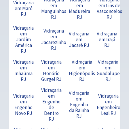
Vidraçaria
em
em
em Lins de
em Maré
Manguinhos
Madureira
Vasconcelos
RJ
RJ
RJ
RJ
Vidraçaria
Vidraçaria
em
Vidraçaria
Vidraçaria
em
Jardim
em
em Irajá
Jacarezinho
América
Jacaré RJ
RJ
RJ
RJ
Vidraçaria
Vidraçaria
Vidraçaria
Vidraçaria
em
em
em
em
Inhaúma
Honório
Higienópolis
Guadalupe
RJ
Gurgel RJ
RJ
RJ
Vidraçaria
Vidraçaria
Vidraçaria
em
Vidraçaria
em
em
Engenho
em
Engenho
Engenho
de
Engenheiro
da Rainha
Novo RJ
Dentro
Leal RJ
RJ
RJ