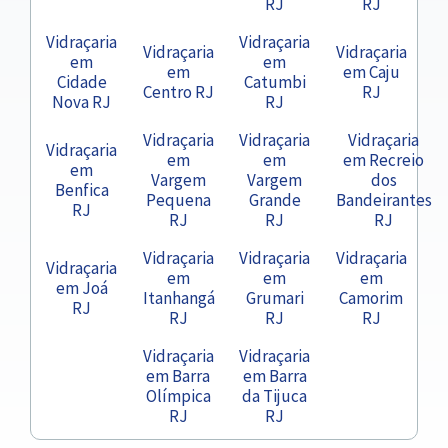
RJ
RJ
Vidraçaria
Vidraçaria
Vidraçaria
Vidraçaria
em
em
em
em Caju
Cidade
Catumbi
Centro RJ
RJ
Nova RJ
RJ
Vidraçaria
Vidraçaria
Vidraçaria
Vidraçaria
em
em
em Recreio
em
Vargem
Vargem
dos
Benfica
Pequena
Grande
Bandeirantes
RJ
RJ
RJ
RJ
Vidraçaria
Vidraçaria
Vidraçaria
Vidraçaria
em
em
em
em Joá
Itanhangá
Grumari
Camorim
RJ
RJ
RJ
RJ
Vidraçaria
Vidraçaria
em Barra
em Barra
Olímpica
da Tijuca
RJ
RJ