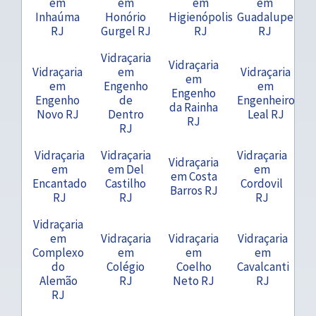
em
em
em
em
Inhaúma
Honório
Higienópolis
Guadalupe
RJ
Gurgel RJ
RJ
RJ
Vidraçaria
Vidraçaria
Vidraçaria
em
Vidraçaria
em
em
Engenho
em
Engenho
Engenho
de
Engenheiro
da Rainha
Novo RJ
Dentro
Leal RJ
RJ
RJ
Vidraçaria
Vidraçaria
Vidraçaria
Vidraçaria
em
em Del
em
em Costa
Encantado
Castilho
Cordovil
Barros RJ
RJ
RJ
RJ
Vidraçaria
em
Vidraçaria
Vidraçaria
Vidraçaria
Complexo
em
em
em
do
Colégio
Coelho
Cavalcanti
Alemão
RJ
Neto RJ
RJ
RJ