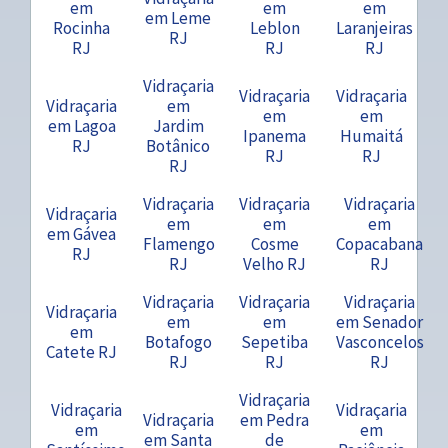
em
em
em
em Leme
Rocinha
Leblon
Laranjeiras
RJ
RJ
RJ
RJ
Vidraçaria
Vidraçaria
Vidraçaria
Vidraçaria
em
em
em
em Lagoa
Jardim
Ipanema
Humaitá
RJ
Botânico
RJ
RJ
RJ
Vidraçaria
Vidraçaria
Vidraçaria
Vidraçaria
em
em
em
em Gávea
Flamengo
Cosme
Copacabana
RJ
RJ
Velho RJ
RJ
Vidraçaria
Vidraçaria
Vidraçaria
Vidraçaria
em
em
em Senador
em
Botafogo
Sepetiba
Vasconcelos
Catete RJ
RJ
RJ
RJ
Vidraçaria
Vidraçaria
Vidraçaria
Vidraçaria
em Pedra
em
em
em Santa
de