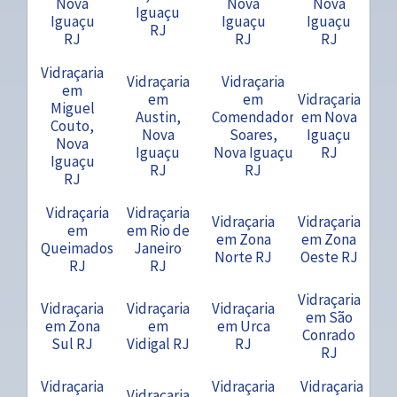
Nova
Nova
Nova
Iguaçu
Iguaçu
Iguaçu
Iguaçu
RJ
RJ
RJ
RJ
Vidraçaria
Vidraçaria
Vidraçaria
em
em
em
Vidraçaria
Miguel
Austin,
Comendador
em Nova
Couto,
Nova
Soares,
Iguaçu
Nova
Iguaçu
Nova Iguaçu
RJ
Iguaçu
RJ
RJ
RJ
Vidraçaria
Vidraçaria
Vidraçaria
Vidraçaria
em
em Rio de
em Zona
em Zona
Queimados
Janeiro
Norte RJ
Oeste RJ
RJ
RJ
Vidraçaria
Vidraçaria
Vidraçaria
Vidraçaria
em São
em Zona
em
em Urca
Conrado
Sul RJ
Vidigal RJ
RJ
RJ
Vidraçaria
Vidraçaria
Vidraçaria
Vidraçaria