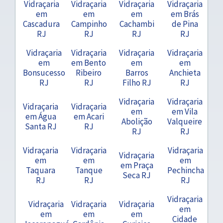
Vidraçaria
Vidraçaria
Vidraçaria
Vidraçaria
em
em
em
em Brás
Cascadura
Campinho
Cachambi
de Pina
RJ
RJ
RJ
RJ
Vidraçaria
Vidraçaria
Vidraçaria
Vidraçaria
em
em Bento
em
em
Bonsucesso
Ribeiro
Barros
Anchieta
RJ
RJ
Filho RJ
RJ
Vidraçaria
Vidraçaria
Vidraçaria
Vidraçaria
em
em Vila
em Água
em Acari
Abolição
Valqueire
Santa RJ
RJ
RJ
RJ
Vidraçaria
Vidraçaria
Vidraçaria
Vidraçaria
em
em
em
em Praça
Taquara
Tanque
Pechincha
Seca RJ
RJ
RJ
RJ
Vidraçaria
Vidraçaria
Vidraçaria
Vidraçaria
em
em
em
em
Cidade