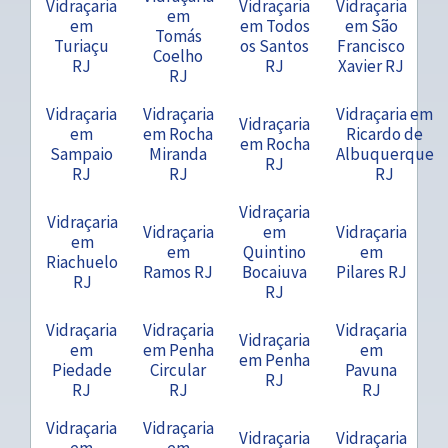
Vidraçaria
Vidraçaria
Vidraçaria
em
em
em Todos
em São
Tomás
Turiaçu
os Santos
Francisco
Coelho
RJ
RJ
Xavier RJ
RJ
Vidraçaria
Vidraçaria
Vidraçaria em
Vidraçaria
em
em Rocha
Ricardo de
em Rocha
Sampaio
Miranda
Albuquerque
RJ
RJ
RJ
RJ
Vidraçaria
Vidraçaria
Vidraçaria
em
Vidraçaria
em
em
Quintino
em
Riachuelo
Ramos RJ
Bocaiuva
Pilares RJ
RJ
RJ
Vidraçaria
Vidraçaria
Vidraçaria
Vidraçaria
em
em Penha
em
em Penha
Piedade
Circular
Pavuna
RJ
RJ
RJ
RJ
Vidraçaria
Vidraçaria
Vidraçaria
Vidraçaria
em
em