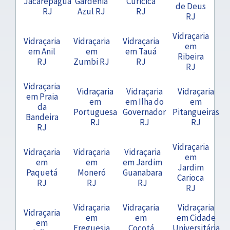
Jacarepaguá
Gardênia
Curicica
de Deus
RJ
Azul RJ
RJ
RJ
Vidraçaria
Vidraçaria
Vidraçaria
Vidraçaria
em
em Anil
em
em Tauá
Ribeira
RJ
Zumbi RJ
RJ
RJ
Vidraçaria
Vidraçaria
Vidraçaria
Vidraçaria
em Praia
em
em Ilha do
em
da
Portuguesa
Governador
Pitangueiras
Bandeira
RJ
RJ
RJ
RJ
Vidraçaria
Vidraçaria
Vidraçaria
Vidraçaria
em
em
em
em Jardim
Jardim
Paquetá
Moneró
Guanabara
Carioca
RJ
RJ
RJ
RJ
Vidraçaria
Vidraçaria
Vidraçaria
Vidraçaria
em
em
em Cidade
em
Freguesia
Cocotá
Universitária