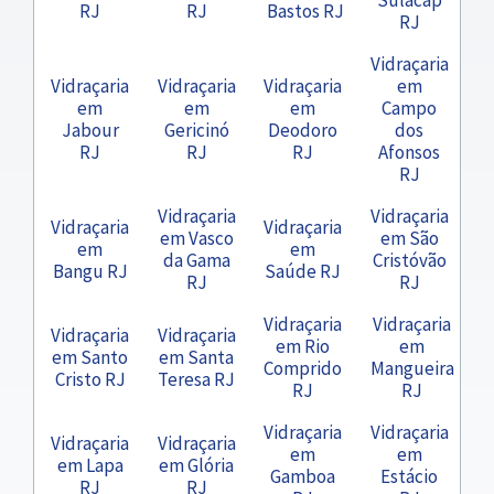
RJ
RJ
Bastos RJ
RJ
Vidraçaria
Vidraçaria
Vidraçaria
Vidraçaria
em
em
em
em
Campo
Jabour
Gericinó
Deodoro
dos
RJ
RJ
RJ
Afonsos
RJ
Vidraçaria
Vidraçaria
Vidraçaria
Vidraçaria
em Vasco
em São
em
em
da Gama
Cristóvão
Bangu RJ
Saúde RJ
RJ
RJ
Vidraçaria
Vidraçaria
Vidraçaria
Vidraçaria
em Rio
em
em Santo
em Santa
Comprido
Mangueira
Cristo RJ
Teresa RJ
RJ
RJ
Vidraçaria
Vidraçaria
Vidraçaria
Vidraçaria
em
em
em Lapa
em Glória
Gamboa
Estácio
RJ
RJ