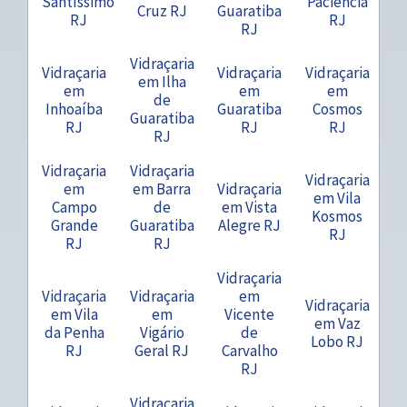
Santíssimo
Paciência
Cruz RJ
Guaratiba
RJ
RJ
RJ
Vidraçaria
Vidraçaria
Vidraçaria
Vidraçaria
em Ilha
em
em
em
de
Inhoaíba
Guaratiba
Cosmos
Guaratiba
RJ
RJ
RJ
RJ
Vidraçaria
Vidraçaria
Vidraçaria
em
em Barra
Vidraçaria
em Vila
Campo
de
em Vista
Kosmos
Grande
Guaratiba
Alegre RJ
RJ
RJ
RJ
Vidraçaria
Vidraçaria
Vidraçaria
em
Vidraçaria
em Vila
em
Vicente
em Vaz
da Penha
Vigário
de
Lobo RJ
RJ
Geral RJ
Carvalho
RJ
Vidraçaria