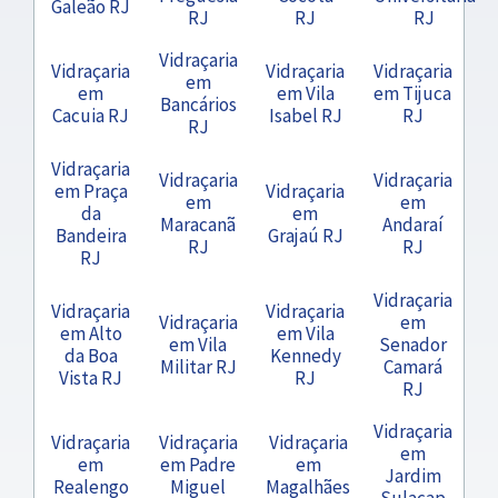
Galeão RJ
RJ
RJ
RJ
Vidraçaria
Vidraçaria
Vidraçaria
Vidraçaria
em
em
em Vila
em Tijuca
Bancários
Cacuia RJ
Isabel RJ
RJ
RJ
Vidraçaria
Vidraçaria
Vidraçaria
em Praça
Vidraçaria
em
em
da
em
Maracanã
Andaraí
Bandeira
Grajaú RJ
RJ
RJ
RJ
Vidraçaria
Vidraçaria
Vidraçaria
Vidraçaria
em
em Alto
em Vila
em Vila
Senador
da Boa
Kennedy
Militar RJ
Camará
Vista RJ
RJ
RJ
Vidraçaria
Vidraçaria
Vidraçaria
Vidraçaria
em
em
em Padre
em
Jardim
Realengo
Miguel
Magalhães
Sulacap