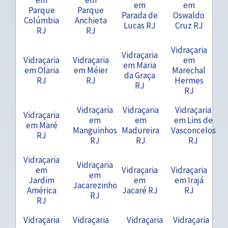
em
em
Parque
Parque
Parada de
Oswaldo
Colúmbia
Anchieta
Lucas RJ
Cruz RJ
RJ
RJ
Vidraçaria
Vidraçaria
Vidraçaria
Vidraçaria
em
em Maria
em Olaria
em Méier
Marechal
da Graça
RJ
RJ
Hermes
RJ
RJ
Vidraçaria
Vidraçaria
Vidraçaria
Vidraçaria
em
em
em Lins de
em Maré
Manguinhos
Madureira
Vasconcelos
RJ
RJ
RJ
RJ
Vidraçaria
Vidraçaria
em
Vidraçaria
Vidraçaria
em
Jardim
em
em Irajá
Jacarezinho
América
Jacaré RJ
RJ
RJ
RJ
Vidraçaria
Vidraçaria
Vidraçaria
Vidraçaria