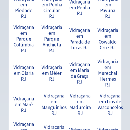
Vidraçaria
em
em Penha
em
em Penha
Piedade
Circular
Pavuna
RJ
RJ
RJ
RJ
Vidraçaria
Vidraçaria
Vidraçaria
Vidraçaria
em
em
em
em
Parque
Parque
Parada de
Oswaldo
Colúmbia
Anchieta
Lucas RJ
Cruz RJ
RJ
RJ
Vidraçaria
Vidraçaria
Vidraçaria
Vidraçaria
em
em Maria
em Olaria
em Méier
Marechal
da Graça
RJ
RJ
Hermes
RJ
RJ
Vidraçaria
Vidraçaria
Vidraçaria
Vidraçaria
em
em
em Lins de
em Maré
Manguinhos
Madureira
Vasconcelos
RJ
RJ
RJ
RJ
Vidraçaria
Vidraçaria
em
Vidraçaria
Vidraçaria