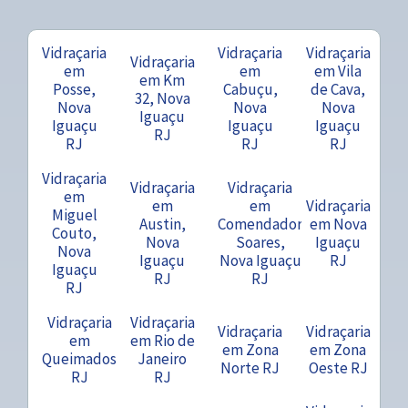
Vidraçaria
Vidraçaria
Vidraçaria
Vidraçaria
em
em
em Vila
em Km
Posse,
Cabuçu,
de Cava,
32, Nova
Nova
Nova
Nova
Iguaçu
Iguaçu
Iguaçu
Iguaçu
RJ
RJ
RJ
RJ
Vidraçaria
Vidraçaria
Vidraçaria
em
em
em
Vidraçaria
Miguel
Austin,
Comendador
em Nova
Couto,
Nova
Soares,
Iguaçu
Nova
Iguaçu
Nova Iguaçu
RJ
Iguaçu
RJ
RJ
RJ
Vidraçaria
Vidraçaria
Vidraçaria
Vidraçaria
em
em Rio de
em Zona
em Zona
Queimados
Janeiro
Norte RJ
Oeste RJ
RJ
RJ