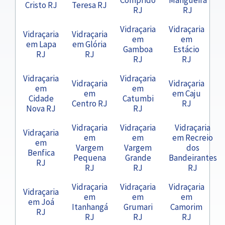
Cristo RJ
Teresa RJ
RJ
RJ
Vidraçaria
Vidraçaria
Vidraçaria
Vidraçaria
em
em
em Lapa
em Glória
Gamboa
Estácio
RJ
RJ
RJ
RJ
Vidraçaria
Vidraçaria
Vidraçaria
Vidraçaria
em
em
em
em Caju
Cidade
Catumbi
Centro RJ
RJ
Nova RJ
RJ
Vidraçaria
Vidraçaria
Vidraçaria
Vidraçaria
em
em
em Recreio
em
Vargem
Vargem
dos
Benfica
Pequena
Grande
Bandeirantes
RJ
RJ
RJ
RJ
Vidraçaria
Vidraçaria
Vidraçaria
Vidraçaria
em
em
em
em Joá
Itanhangá
Grumari
Camorim
RJ
RJ
RJ
RJ