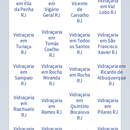
Vidraçaria
em Vila
em
Vicente
em Vaz
da Penha
Vigário
de
Lobo RJ
RJ
Geral RJ
Carvalho
RJ
Vidraçaria
Vidraçaria
Vidraçaria
Vidraçaria
em
em
em Todos
em São
Tomás
Turiaçu
os Santos
Francisco
Coelho
RJ
RJ
Xavier RJ
RJ
Vidraçaria
Vidraçaria
Vidraçaria em
Vidraçaria
em
em Rocha
Ricardo de
em Rocha
Sampaio
Miranda
Albuquerque
RJ
RJ
RJ
RJ
Vidraçaria
Vidraçaria
Vidraçaria
em
Vidraçaria
em
em
Quintino
em
Riachuelo
Ramos RJ
Bocaiuva
Pilares RJ
RJ
RJ
Vidraçaria
Vidraçaria
Vidraçaria