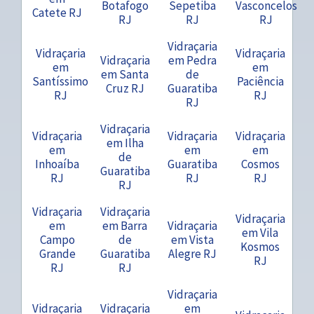
Botafogo
Sepetiba
Vasconcelos
Catete RJ
RJ
RJ
RJ
Vidraçaria
Vidraçaria
Vidraçaria
Vidraçaria
em Pedra
em
em
em Santa
de
Santíssimo
Paciência
Cruz RJ
Guaratiba
RJ
RJ
RJ
Vidraçaria
Vidraçaria
Vidraçaria
Vidraçaria
em Ilha
em
em
em
de
Inhoaíba
Guaratiba
Cosmos
Guaratiba
RJ
RJ
RJ
RJ
Vidraçaria
Vidraçaria
Vidraçaria
em
em Barra
Vidraçaria
em Vila
Campo
de
em Vista
Kosmos
Grande
Guaratiba
Alegre RJ
RJ
RJ
RJ
Vidraçaria
Vidraçaria
Vidraçaria
em