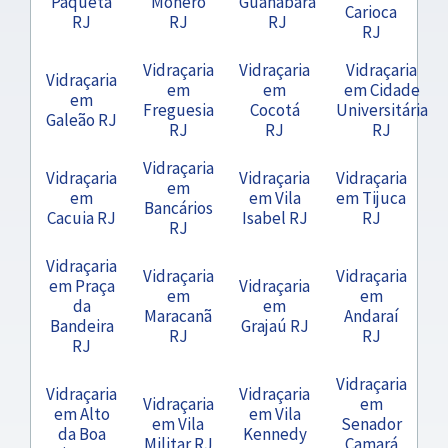
Paquetá
Moneró
Guanabara
Carioca
RJ
RJ
RJ
RJ
Vidraçaria
Vidraçaria
Vidraçaria
Vidraçaria
em
em
em Cidade
em
Freguesia
Cocotá
Universitária
Galeão RJ
RJ
RJ
RJ
Vidraçaria
Vidraçaria
Vidraçaria
Vidraçaria
em
em
em Vila
em Tijuca
Bancários
Cacuia RJ
Isabel RJ
RJ
RJ
Vidraçaria
Vidraçaria
Vidraçaria
em Praça
Vidraçaria
em
em
da
em
Maracanã
Andaraí
Bandeira
Grajaú RJ
RJ
RJ
RJ
Vidraçaria
Vidraçaria
Vidraçaria
Vidraçaria
em
em Alto
em Vila
em Vila
Senador
da Boa
Kennedy
Militar RJ
Camará