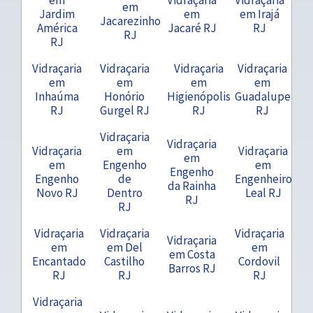
em
Jardim
em
em Irajá
Jacarezinho
América
Jacaré RJ
RJ
RJ
RJ
Vidraçaria
Vidraçaria
Vidraçaria
Vidraçaria
em
em
em
em
Inhaúma
Honório
Higienópolis
Guadalupe
RJ
Gurgel RJ
RJ
RJ
Vidraçaria
Vidraçaria
Vidraçaria
em
Vidraçaria
em
em
Engenho
em
Engenho
Engenho
de
Engenheiro
da Rainha
Novo RJ
Dentro
Leal RJ
RJ
RJ
Vidraçaria
Vidraçaria
Vidraçaria
Vidraçaria
em
em Del
em
em Costa
Encantado
Castilho
Cordovil
Barros RJ
RJ
RJ
RJ
Vidraçaria