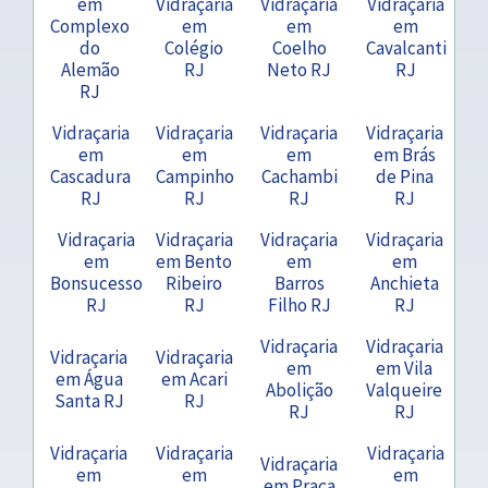
em
Vidraçaria
Vidraçaria
Vidraçaria
Complexo
em
em
em
do
Colégio
Coelho
Cavalcanti
Alemão
RJ
Neto RJ
RJ
RJ
Vidraçaria
Vidraçaria
Vidraçaria
Vidraçaria
em
em
em
em Brás
Cascadura
Campinho
Cachambi
de Pina
RJ
RJ
RJ
RJ
Vidraçaria
Vidraçaria
Vidraçaria
Vidraçaria
em
em Bento
em
em
Bonsucesso
Ribeiro
Barros
Anchieta
RJ
RJ
Filho RJ
RJ
Vidraçaria
Vidraçaria
Vidraçaria
Vidraçaria
em
em Vila
em Água
em Acari
Abolição
Valqueire
Santa RJ
RJ
RJ
RJ
Vidraçaria
Vidraçaria
Vidraçaria
Vidraçaria
em
em
em
em Praça