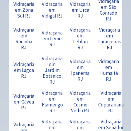
Vidraçaria
Vidraçaria
Vidraçaria
Vidraçaria
em São
em Zona
em
em Urca
Conrado
Sul RJ
Vidigal RJ
RJ
RJ
Vidraçaria
Vidraçaria
Vidraçaria
Vidraçaria
em
em
em
em Leme
Rocinha
Leblon
Laranjeiras
RJ
RJ
RJ
RJ
Vidraçaria
Vidraçaria
Vidraçaria
Vidraçaria
em
em
em
em Lagoa
Jardim
Ipanema
Humaitá
RJ
Botânico
RJ
RJ
RJ
Vidraçaria
Vidraçaria
Vidraçaria
Vidraçaria
em
em
em
em Gávea
Flamengo
Cosme
Copacabana
RJ
RJ
Velho RJ
RJ
Vidraçaria
Vidraçaria
Vidraçaria
Vidraçaria
em
em
em Senador
em