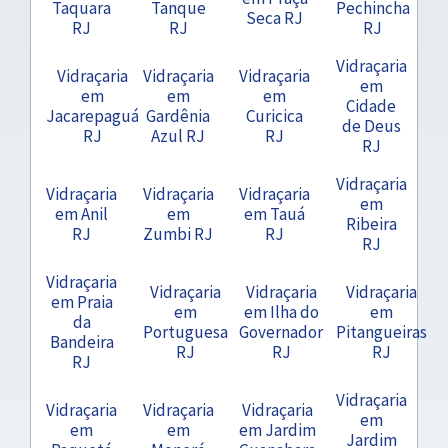
Taquara
Tanque
Pechincha
Seca RJ
RJ
RJ
RJ
Vidraçaria
Vidraçaria
Vidraçaria
Vidraçaria
em
em
em
em
Cidade
Jacarepaguá
Gardênia
Curicica
de Deus
RJ
Azul RJ
RJ
RJ
Vidraçaria
Vidraçaria
Vidraçaria
Vidraçaria
em
em Anil
em
em Tauá
Ribeira
RJ
Zumbi RJ
RJ
RJ
Vidraçaria
Vidraçaria
Vidraçaria
Vidraçaria
em Praia
em
em Ilha do
em
da
Portuguesa
Governador
Pitangueiras
Bandeira
RJ
RJ
RJ
RJ
Vidraçaria
Vidraçaria
Vidraçaria
Vidraçaria
em
em
em
em Jardim
Jardim