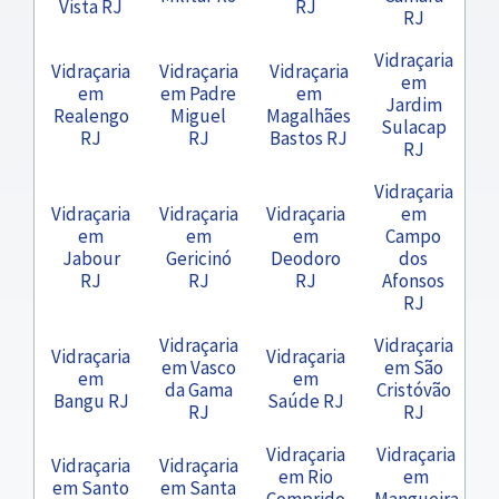
Vista RJ
RJ
RJ
Vidraçaria
Vidraçaria
Vidraçaria
Vidraçaria
em
em
em Padre
em
Jardim
Realengo
Miguel
Magalhães
Sulacap
RJ
RJ
Bastos RJ
RJ
Vidraçaria
Vidraçaria
Vidraçaria
Vidraçaria
em
em
em
em
Campo
Jabour
Gericinó
Deodoro
dos
RJ
RJ
RJ
Afonsos
RJ
Vidraçaria
Vidraçaria
Vidraçaria
Vidraçaria
em Vasco
em São
em
em
da Gama
Cristóvão
Bangu RJ
Saúde RJ
RJ
RJ
Vidraçaria
Vidraçaria
Vidraçaria
Vidraçaria
em Rio
em
em Santo
em Santa
Comprido
Mangueira