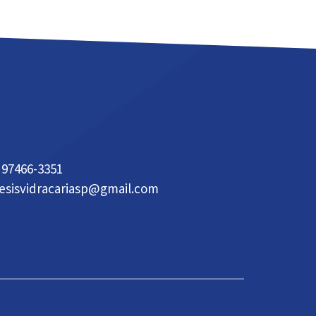
 97466-3351
esisvidracariasp@gmail.com