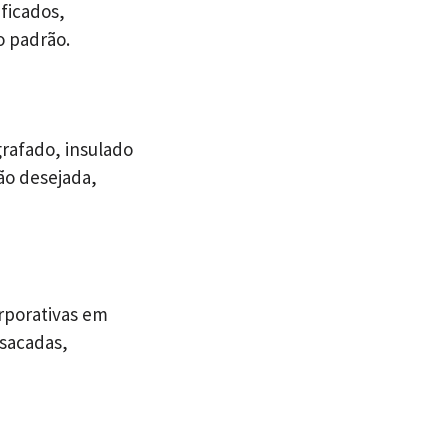
ficados,
o padrão.
rafado, insulado
ão desejada,
rporativas em
 sacadas,