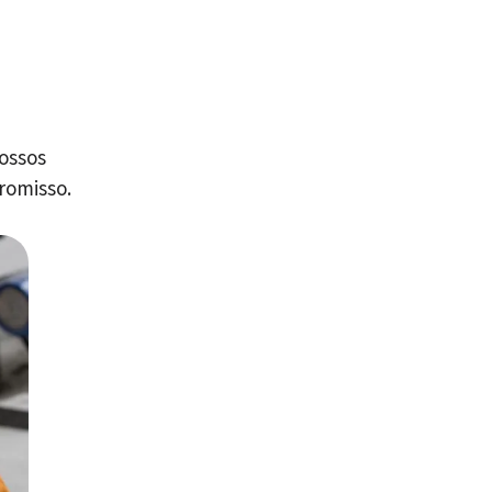
nossos
romisso.