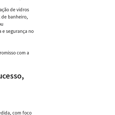
ação de vidros
x de banheiro,
ou
a e segurança no
promisso com a
ucesso,
edida, com foco