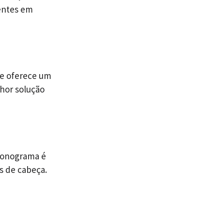
entes em
pe oferece um
hor solução
ronograma é
s de cabeça.