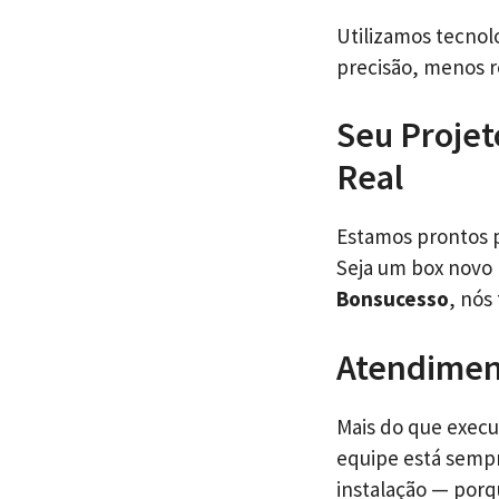
Utilizamos tecnolo
precisão, menos r
Seu Projet
Real
Estamos prontos p
Seja um box novo
Bonsucesso
, nós
Atendiment
Mais do que execu
equipe está sempr
instalação — porq