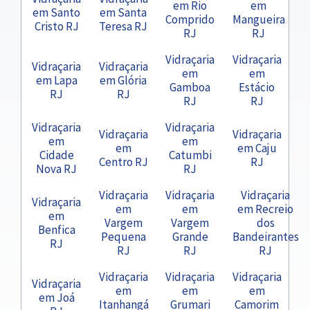
em Rio
em
em Santo
em Santa
Comprido
Mangueira
Cristo RJ
Teresa RJ
RJ
RJ
Vidraçaria
Vidraçaria
Vidraçaria
Vidraçaria
em
em
em Lapa
em Glória
Gamboa
Estácio
RJ
RJ
RJ
RJ
Vidraçaria
Vidraçaria
Vidraçaria
Vidraçaria
em
em
em
em Caju
Cidade
Catumbi
Centro RJ
RJ
Nova RJ
RJ
Vidraçaria
Vidraçaria
Vidraçaria
Vidraçaria
em
em
em Recreio
em
Vargem
Vargem
dos
Benfica
Pequena
Grande
Bandeirantes
RJ
RJ
RJ
RJ
Vidraçaria
Vidraçaria
Vidraçaria
Vidraçaria
em
em
em
em Joá
Itanhangá
Grumari
Camorim