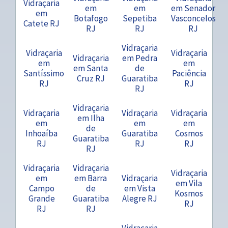
Vidraçaria
em
em
em Senador
em
Botafogo
Sepetiba
Vasconcelos
Catete RJ
RJ
RJ
RJ
Vidraçaria
Vidraçaria
Vidraçaria
Vidraçaria
em Pedra
em
em
em Santa
de
Santíssimo
Paciência
Cruz RJ
Guaratiba
RJ
RJ
RJ
Vidraçaria
Vidraçaria
Vidraçaria
Vidraçaria
em Ilha
em
em
em
de
Inhoaíba
Guaratiba
Cosmos
Guaratiba
RJ
RJ
RJ
RJ
Vidraçaria
Vidraçaria
Vidraçaria
em
em Barra
Vidraçaria
em Vila
Campo
de
em Vista
Kosmos
Grande
Guaratiba
Alegre RJ
RJ
RJ
RJ
Vidraçaria