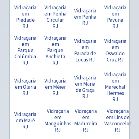
Vidraçaria
Vidraçaria
Vidraçaria
Vidraçaria
em
em Penha
em
em Penha
Piedade
Circular
Pavuna
RJ
RJ
RJ
RJ
Vidraçaria
Vidraçaria
Vidraçaria
Vidraçaria
em
em
em
em
Parque
Parque
Parada de
Oswaldo
Colúmbia
Anchieta
Lucas RJ
Cruz RJ
RJ
RJ
Vidraçaria
Vidraçaria
Vidraçaria
Vidraçaria
em
em Maria
em Olaria
em Méier
Marechal
da Graça
RJ
RJ
Hermes
RJ
RJ
Vidraçaria
Vidraçaria
Vidraçaria
Vidraçaria
em
em
em Lins de
em Maré
Manguinhos
Madureira
Vasconcelos
RJ
RJ
RJ
RJ