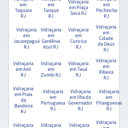
Vidraçaria
em
em
em
em Praça
Taquara
Tanque
Pechincha
Seca RJ
RJ
RJ
RJ
Vidraçaria
Vidraçaria
Vidraçaria
Vidraçaria
em
em
em
em
Cidade
Jacarepaguá
Gardênia
Curicica
de Deus
RJ
Azul RJ
RJ
RJ
Vidraçaria
Vidraçaria
Vidraçaria
Vidraçaria
em
em Anil
em
em Tauá
Ribeira
RJ
Zumbi RJ
RJ
RJ
Vidraçaria
Vidraçaria
Vidraçaria
Vidraçaria
em Praia
em
em Ilha do
em
da
Portuguesa
Governador
Pitangueiras
Bandeira
RJ
RJ
RJ
RJ
Vidraçaria
Vidraçaria
Vidraçaria
Vidraçaria
em