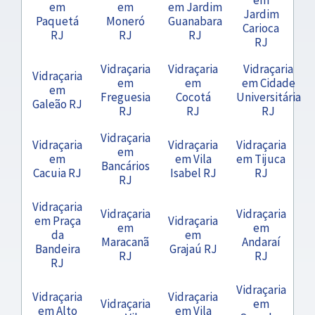
em
em
em Jardim
Jardim
Paquetá
Moneró
Guanabara
Carioca
RJ
RJ
RJ
RJ
Vidraçaria
Vidraçaria
Vidraçaria
Vidraçaria
em
em
em Cidade
em
Freguesia
Cocotá
Universitária
Galeão RJ
RJ
RJ
RJ
Vidraçaria
Vidraçaria
Vidraçaria
Vidraçaria
em
em
em Vila
em Tijuca
Bancários
Cacuia RJ
Isabel RJ
RJ
RJ
Vidraçaria
Vidraçaria
Vidraçaria
em Praça
Vidraçaria
em
em
da
em
Maracanã
Andaraí
Bandeira
Grajaú RJ
RJ
RJ
RJ
Vidraçaria
Vidraçaria
Vidraçaria
Vidraçaria
em
em Alto
em Vila