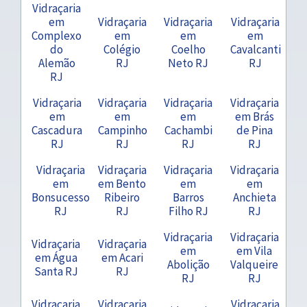
Vidraçaria
em
Vidraçaria
Vidraçaria
Vidraçaria
Complexo
em
em
em
do
Colégio
Coelho
Cavalcanti
Alemão
RJ
Neto RJ
RJ
RJ
Vidraçaria
Vidraçaria
Vidraçaria
Vidraçaria
em
em
em
em Brás
Cascadura
Campinho
Cachambi
de Pina
RJ
RJ
RJ
RJ
Vidraçaria
Vidraçaria
Vidraçaria
Vidraçaria
em
em Bento
em
em
Bonsucesso
Ribeiro
Barros
Anchieta
RJ
RJ
Filho RJ
RJ
Vidraçaria
Vidraçaria
Vidraçaria
Vidraçaria
em
em Vila
em Água
em Acari
Abolição
Valqueire
Santa RJ
RJ
RJ
RJ
Vidraçaria
Vidraçaria
Vidraçaria