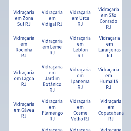
Vidraçaria
Vidraçaria
Vidraçaria
Vidraçaria
em São
em Zona
em
em Urca
Conrado
Sul RJ
Vidigal RJ
RJ
RJ
Vidraçaria
Vidraçaria
Vidraçaria
Vidraçaria
em
em
em
em Leme
Rocinha
Leblon
Laranjeiras
RJ
RJ
RJ
RJ
Vidraçaria
Vidraçaria
Vidraçaria
Vidraçaria
em
em
em
em Lagoa
Jardim
Ipanema
Humaitá
RJ
Botânico
RJ
RJ
RJ
Vidraçaria
Vidraçaria
Vidraçaria
Vidraçaria
em
em
em
em Gávea
Flamengo
Cosme
Copacabana
RJ
RJ
Velho RJ
RJ
Vidraçaria
Vidraçaria
Vidraçaria