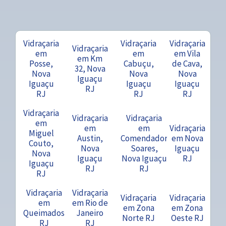
Vidraçaria
Vidraçaria
Vidraçaria
Vidraçaria
em
em
em Vila
em Km
Posse,
Cabuçu,
de Cava,
32, Nova
Nova
Nova
Nova
Iguaçu
Iguaçu
Iguaçu
Iguaçu
RJ
RJ
RJ
RJ
Vidraçaria
Vidraçaria
Vidraçaria
em
em
em
Vidraçaria
Miguel
Austin,
Comendador
em Nova
Couto,
Nova
Soares,
Iguaçu
Nova
Iguaçu
Nova Iguaçu
RJ
Iguaçu
RJ
RJ
RJ
Vidraçaria
Vidraçaria
Vidraçaria
Vidraçaria
em
em Rio de
em Zona
em Zona
Queimados
Janeiro
Norte RJ
Oeste RJ
RJ
RJ