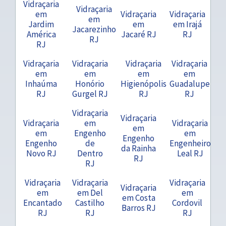
Vidraçaria
Vidraçaria
em
Vidraçaria
Vidraçaria
em
Jardim
em
em Irajá
Jacarezinho
América
Jacaré RJ
RJ
RJ
RJ
Vidraçaria
Vidraçaria
Vidraçaria
Vidraçaria
em
em
em
em
Inhaúma
Honório
Higienópolis
Guadalupe
RJ
Gurgel RJ
RJ
RJ
Vidraçaria
Vidraçaria
Vidraçaria
em
Vidraçaria
em
em
Engenho
em
Engenho
Engenho
de
Engenheiro
da Rainha
Novo RJ
Dentro
Leal RJ
RJ
RJ
Vidraçaria
Vidraçaria
Vidraçaria
Vidraçaria
em
em Del
em
em Costa
Encantado
Castilho
Cordovil
Barros RJ
RJ
RJ
RJ