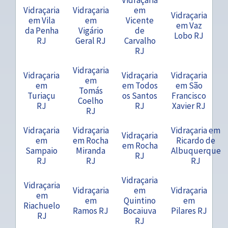
Vidraçaria
Vidraçaria
em
Vidraçaria
em Vila
em
Vicente
em Vaz
da Penha
Vigário
de
Lobo RJ
RJ
Geral RJ
Carvalho
RJ
Vidraçaria
Vidraçaria
Vidraçaria
Vidraçaria
em
em
em Todos
em São
Tomás
Turiaçu
os Santos
Francisco
Coelho
RJ
RJ
Xavier RJ
RJ
Vidraçaria
Vidraçaria
Vidraçaria em
Vidraçaria
em
em Rocha
Ricardo de
em Rocha
Sampaio
Miranda
Albuquerque
RJ
RJ
RJ
RJ
Vidraçaria
Vidraçaria
Vidraçaria
em
Vidraçaria
em
em
Quintino
em
Riachuelo
Ramos RJ
Bocaiuva
Pilares RJ
RJ
RJ