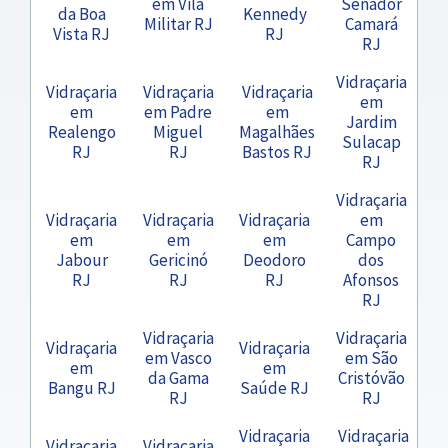
em Vila
Senador
da Boa
Kennedy
Militar RJ
Camará
Vista RJ
RJ
RJ
Vidraçaria
Vidraçaria
Vidraçaria
Vidraçaria
em
em
em Padre
em
Jardim
Realengo
Miguel
Magalhães
Sulacap
RJ
RJ
Bastos RJ
RJ
Vidraçaria
Vidraçaria
Vidraçaria
Vidraçaria
em
em
em
em
Campo
Jabour
Gericinó
Deodoro
dos
RJ
RJ
RJ
Afonsos
RJ
Vidraçaria
Vidraçaria
Vidraçaria
Vidraçaria
em Vasco
em São
em
em
da Gama
Cristóvão
Bangu RJ
Saúde RJ
RJ
RJ
Vidraçaria
Vidraçaria
Vidraçaria
Vidraçaria